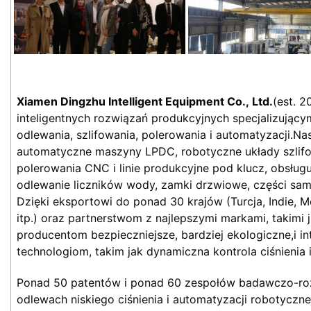
Xiamen Dingzhu Intelligent Equipment Co., Ltd.
(est. 2
inteligentnych rozwiązań produkcyjnych specjalizujący
odlewania, szlifowania, polerowania i automatyzacji.N
automatyczne maszyny LPDC, robotyczne układy szlifo
polerowania CNC i linie produkcyjne pod klucz, obsługuj
odlewanie liczników wody, zamki drzwiowe, części sa
Dzięki eksportowi do ponad 30 krajów (Turcja, Indie, 
itp.) oraz partnerstwom z najlepszymi markami, takimi 
producentom bezpieczniejsze, bardziej ekologiczne,i int
technologiom, takim jak dynamiczna kontrola ciśnienia
Ponad 50 patentów i ponad 60 zespołów badawczo-ro
odlewach niskiego ciśnienia i automatyzacji robotycz