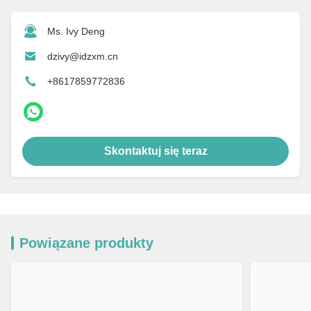
Ms. Ivy Deng
dzivy@idzxm.cn
+8617859772836
Skontaktuj się teraz
Powiązane produkty