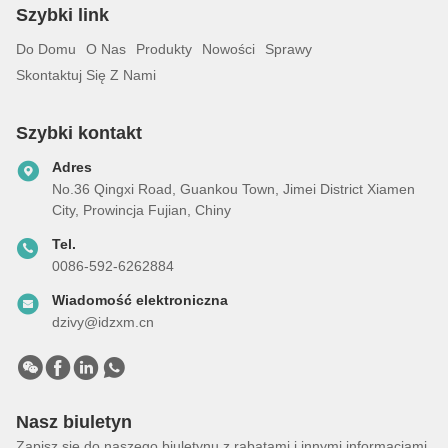
Szybki link
Do Domu
O Nas
Produkty
Nowości
Sprawy
Skontaktuj Się Z Nami
Szybki kontakt
Adres
No.36 Qingxi Road, Guankou Town, Jimei District Xiamen
City, Prowincja Fujian, Chiny
Tel.
0086-592-6262884
Wiadomość elektroniczna
dzivy@idzxm.cn
Nasz biuletyn
Zapisz się do naszego biuletynu z rabatami i innymi informacjami.