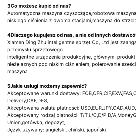
3Co możesz kupić od nas?
Automatyczna maszyna czyszcząca,robotowa maszyna 
niskiego ciśnienia z dwoma stacjami,maszyna do strze
4Dlaczego kupujesz od nas, a nie od innych dostawc
Xiamen Ding Zhu inteligentne sprzęt Co, Ltd jest zaanga
przemysłu sprzętowego
inteligentne urządzenia produkcyjne, głównymi produkta
nieżelaznych pod niskim ciśnieniem, polerowanie sześc
maszyna
5Jakie usługi możemy zapewnić?
Akceptowane warunki dostawy: FOB,CFR,CIF,EXW,FAS,
Delivery,DAF,DES;
Akceptowana waluta płatności: USD,EUR,JPY,CAD,AUD
Akceptowany rodzaj płatności: T/T,L/C,D/P D/A,MoneyG
Union,gotówka, depozyt;
Język używany: angielski, chiński, japoński