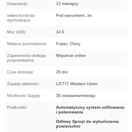
Gwarancja:
12 miesięcy
wideo-kontrola
Pod warunkiem, że
wychodząca:
Moc (kW):
14.5
Miejsce pochodzenia:
Fujian, Chiny
Zapewniona obsługa
Wsparcie online
posprzedażna:
Czas dostawy:
20 dni
Zasady płatności:
L/CT/T Western Union
Możliwość Supply:
30 zestawów/miesiąc
Podkreślić:
Automatyczny system szlifowania
i polerowania
,
Odlewy Sprzęt do wykończenia
powierzchni
,