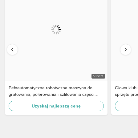
VIDEO
Pełnautomatyczna robotyczna maszyna do
Głowa klub
gratowania, polerowania i szlifowania części
sprzętu pro
motocyklowych, mosiężnych kranów, okuć,
sterowania
Uzyskaj najlepszą cenę
klamek drzwi
sterowania
polerowania