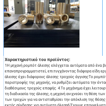
Χαρακτηριστικό του προϊόντος:
1Η μηχανή ρομπότ άλεσης ελέγχεται αυτόματα από ένα βι
επαναπρογραμματιστεί, επιτυγχάνοντας διάφορα είδη εργ
άλεσης έχει διάφορους άλεσης τροχούς άγγισηςΤο ρομπότ
περιστροφής της μηχανής, να ρυθμίζει αυτόματα την έντασ
διαθέσιμους τροχούς επαφής. 4.Το μηχάνημα έχει λειτουρ
τη διαδικασία της άλεσης, η μηχανή ανιχνεύει τη θέση των
των τροχών για να αντισταθμίσει την απόκλιση της θέσης
εκτός σύνδεσης για αυτόματη άλεση6.Έχουμε επαγγελματικ