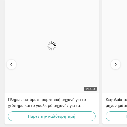
VIDEO
Πλήρως αυτόματη ρομποτική μηχανή για το
Κεφαλαία τ
χτύπημα και το γυαλισμό μηχανής για τα
μηχανημάτω
εξαρτήματα μοτοσυκλέτας χάλκινη βρύση υλικού
Screen Con
Πάρτε την καλύτερη τιμή
πόρτας λαβή
μηχανημάτ