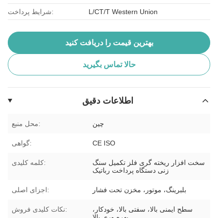
L/CT/T Western Union
شرایط پرداخت:
بهترین قیمت را دریافت کنید
حالا تماس بگیرید
اطلاعات دقیق
چین
محل منبع:
CE ISO
گواهی:
سخت افزار ریخته گری فلز تکمیل سنگ
کلمه کلیدی:
زنی دستگاه پرداخت رباتیک
بلبرینگ، موتور، مخزن تحت فشار
اجزای اصلی:
سطح ایمنی بالا، سفتی بالا، خودکار،
نکات کلیدی فروش:
بهره وری بالا