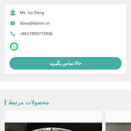
Ms. Ivy Deng
dzivy@idzxm.cn
+8617859772836
حالا تماس بگیرید
محصولات مرتبط