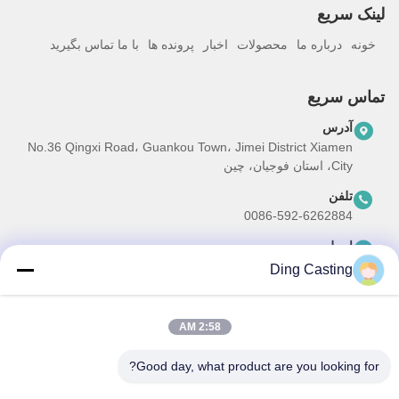
لینک سریع
خونه
درباره ما
محصولات
اخبار
پرونده ها
با ما تماس بگیرید
تماس سریع
آدرس
No.36 Qingxi Road، Guankou Town، Jimei District Xiamen
City، استان فوجیان، چین
تلفن
0086-592-6262884
ایمیل
dzivy@idzxm.cn
Ding Casting
2:58 AM
خبرنامه ما
Good day, what product are you looking for?
برای دریافت تخفیف ها و موارد دیگر، به خبرنامه ما ثبت نام کنید.