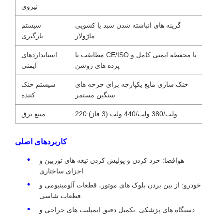
نیروی
گزینه های انباشته شدن سبد یا کشویی
سیستم
ماژولار
بارگیری
مطابقت با CE/ISO با محفظه ایمنی کامل و
استانداردهای
پرده های روشن
ایمنی
خنک سازی مایع یکپارچه برای چرخه های
سیستم خنک
سنگین مستمر
کننده
220 ولت/380 ولت/440 ولت (3 فاز)
منبع برق
کاربردهای اصلی
هوافضا: خرد کردن و پولیش کردن تیغه های توربین و
اجزای ساختاری
خودرو: از بین بردن بلوک های موتور، قطعات آلومینیومی و
قطعات شاسی.
دستگاه های پزشکی: تکمیل دقیق ایمپلنت های جراحی و