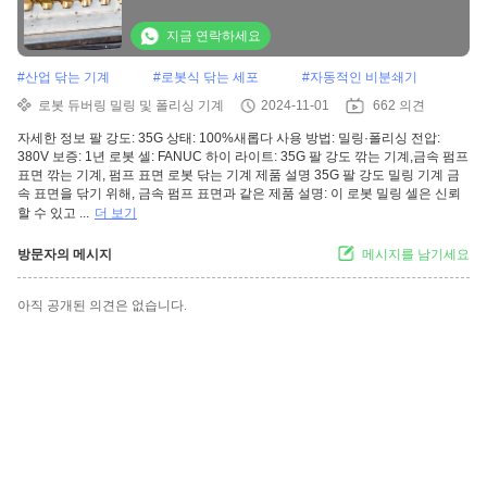
지금 연락하세요
#
산업 닦는 기계
#
로봇식 닦는 세포
#
자동적인 비분쇄기
로봇 듀버링 밀링 및 폴리싱 기계
2024-11-01
662 의견
자세한 정보 팔 강도: 35G 상태: 100%새롭다 사용 방법: 밀링·폴리싱 전압:
380V 보증: 1년 로봇 셀: FANUC 하이 라이트: 35G 팔 강도 깎는 기계,금속 펌프
표면 깎는 기계, 펌프 표면 로봇 닦는 기계 제품 설명 35G 팔 강도 밀링 기계 금
속 표면을 닦기 위해, 금속 펌프 표면과 같은 제품 설명: 이 로봇 밀링 셀은 신뢰
할 수 있고 ...
더 보기
방문자의 메시지
메시지를 남기세요
아직 공개된 의견은 없습니다.