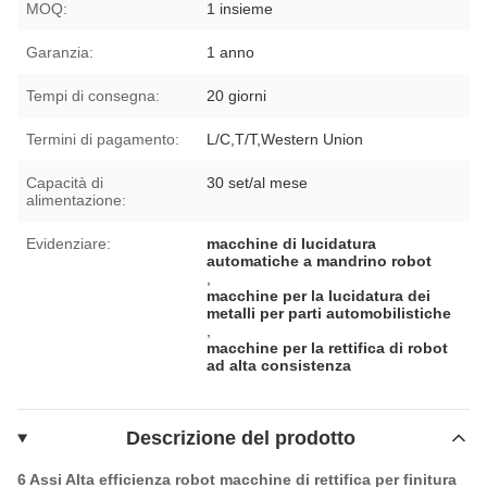
MOQ:
1 insieme
Garanzia:
1 anno
Tempi di consegna:
20 giorni
Termini di pagamento:
L/C,T/T,Western Union
Capacità di
30 set/al mese
alimentazione:
Evidenziare:
macchine di lucidatura
automatiche a mandrino robot
,
macchine per la lucidatura dei
metalli per parti automobilistiche
,
macchine per la rettifica di robot
ad alta consistenza
Descrizione del prodotto
6 Assi Alta efficienza robot macchine di rettifica per finitura