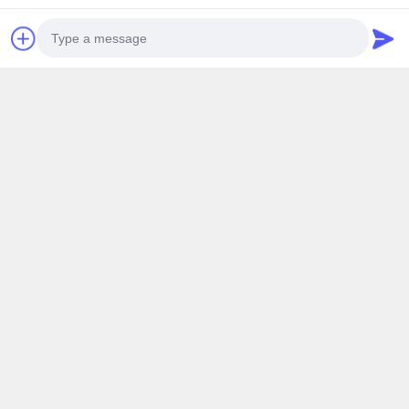
distretto di Jimei, provincia del Fujian, Cina
Telefono
0086-592-6262884
E-mail
dzivy@idzxm.cn
Photo
Video Call
La nostra newsletter
Audio Call
Iscriviti alla nostra newsletter per sconti e altro.
Invia E-Mail