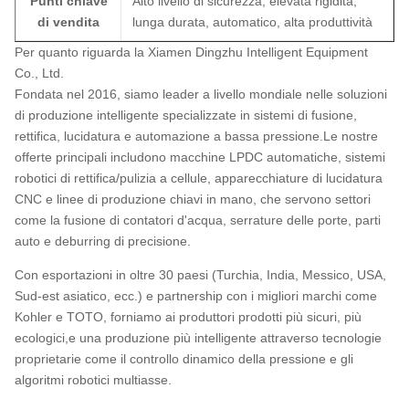
Punti chiave
Alto livello di sicurezza, elevata rigidità,
di vendita
lunga durata, automatico, alta produttività
Per quanto riguarda la Xiamen Dingzhu Intelligent Equipment
Co., Ltd.
Fondata nel 2016, siamo leader a livello mondiale nelle soluzioni
di produzione intelligente specializzate in sistemi di fusione,
rettifica, lucidatura e automazione a bassa pressione.Le nostre
offerte principali includono macchine LPDC automatiche, sistemi
robotici di rettifica/pulizia a cellule, apparecchiature di lucidatura
CNC e linee di produzione chiavi in mano, che servono settori
come la fusione di contatori d'acqua, serrature delle porte, parti
auto e deburring di precisione.
Con esportazioni in oltre 30 paesi (Turchia, India, Messico, USA,
Sud-est asiatico, ecc.) e partnership con i migliori marchi come
Kohler e TOTO, forniamo ai produttori prodotti più sicuri, più
ecologici,e una produzione più intelligente attraverso tecnologie
proprietarie come il controllo dinamico della pressione e gli
algoritmi robotici multiasse.