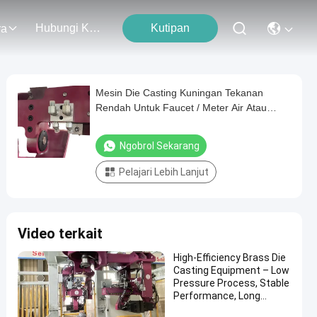
Hubungi Kami
Kutipan
ra
Mesin Die Casting Kuningan Tekanan
Rendah Untuk Faucet / Meter Air Atau
Badan Katup
Ngobrol Sekarang
Pelajari Lebih Lanjut
Video terkait
High-Efficiency Brass Die
Casting Equipment – Low
Pressure Process, Stable
Performance, Long
Service Life