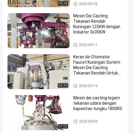
Mesin Die Casting Tekanan R
00:28
2025-09-25
endah
Mesin Die Casting
Tekanan Rendah
Kuningan 125KW dengan
Induktor 3x35KW
Mesin Die Casting Tekanan R
00:27
2025-08-11
endah
Keran Air Otomatis
Faucet Kuningan Sistem
Mesin Die Casting
Tekanan Rendah Untuk
Produksi Industri
Mesin Die Casting Tekanan R
00:39
2026-03-19
endah
Mesin die casting logam
tekanan udara dengan
kapasitas tungku 1800KG
Mesin Die Casting Tekanan R
2025-05-09
endah
01:02