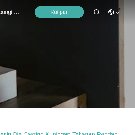
Kutipan
Hubungi Kami
esin Die Casting Kuningan Tekanan Rendah