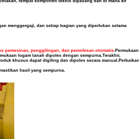
 cetakan, tempat komponen teknis dipasang dan di mana air
gan menggergaji, dan setiap bagian yang diperlukan selama
es pemesinan, penggilingan, dan pemolesan otomatis
.Permukaan
ermukaan logam tanah dipoles dengan sempurna.Terakhir,
roduk khusus dapat digiling dan dipoles secara manual.Perbaika
mastikan hasil yang sempurna.