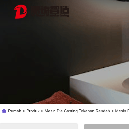
Rumah
>
Produk
>
Mesin Die Casting Tekanan Rendah
>
Mesin 