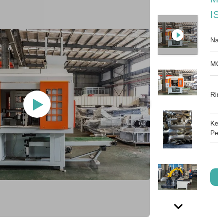
I
Na
M
Ri
Ke
Pe