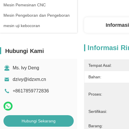
Mesin Pemesinan CNC
Mesin Pengeboran dan Pengeboran
Informasi
mesin uji kebocoran
Informasi Ri
Hubungi Kami
Tempat Asal:
Ms. Ivy Deng
Bahan:
dzivy@idzxm.cn
+8617859772836
Proses:
Sertifikasi:
Hubungi Sekarang
Barang: