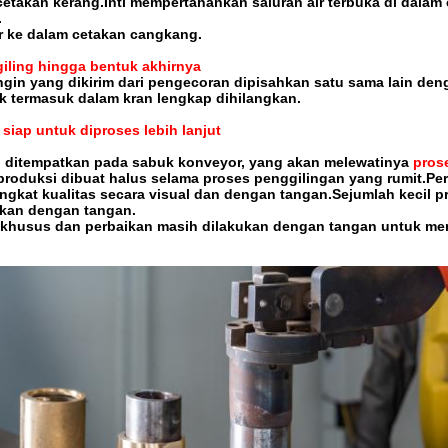
etakan kerang.Inti mempertahankan saluran air terbuka di dalam
.
r ke dalam cetakan cangkang.
giling hingga bentuk akhirnya
gin yang dikirim dari pengecoran dipisahkan satu sama lain den
ak termasuk dalam kran lengkap dihilangkan.
siap untuk diproses lebih lanjut
 ditempatkan pada sabuk konveyor, yang akan melewatinya
pros
produksi dibuat halus selama proses penggilingan yang rumit.P
ngkat kualitas secara visual dan dengan tangan.Sejumlah kecil p
kukan dengan tangan.
 khusus dan perbaikan masih dilakukan dengan tangan untuk me