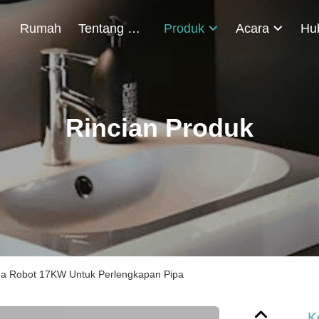
Rumah
Tentang Kami
Produk
Acara
Rincian Produk
da Robot 17KW Untuk Perlengkapan Pipa
K