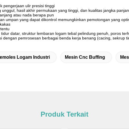
 pengerjaan ulir presisi tinggi
 unggul, hasil akhir permukaan yang tinggi, dan kualitas jangka panja
anjang atau nada berapa pun
an umpan yang dapat dikontrol memungkinkan pemotongan yang optima
rkakas
rtentu
tidur datar, struktur lembaran logam tebal pelindung penuh, poros te
si dengan pemrosesan berbagai benda kerja benang (cacing, sekrup timb
emoles Logam Industri
Mesin Cnc Buffing
Mes
Produk Terkait