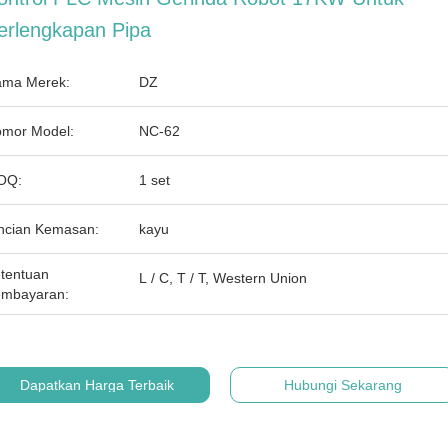
erlengkapan Pipa
ma Merek:
DZ
mor Model:
NC-62
OQ:
1 set
ncian Kemasan:
kayu
tentuan
L / C, T / T, Western Union
mbayaran:
Dapatkan Harga Terbaik
Hubungi Sekarang