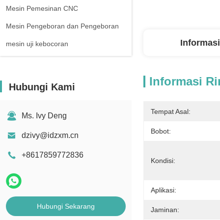
Mesin Pemesinan CNC
Mesin Pengeboran dan Pengeboran
Informasi
mesin uji kebocoran
Informasi Ri
Hubungi Kami
Tempat Asal:
Ms. Ivy Deng
Bobot:
dzivy@idzxm.cn
+8617859772836
Kondisi:
Aplikasi:
Hubungi Sekarang
Jaminan: