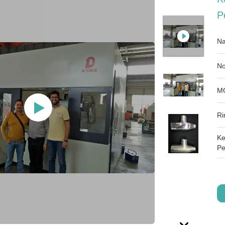
P
Na
No
M
Ri
Ke
Pe