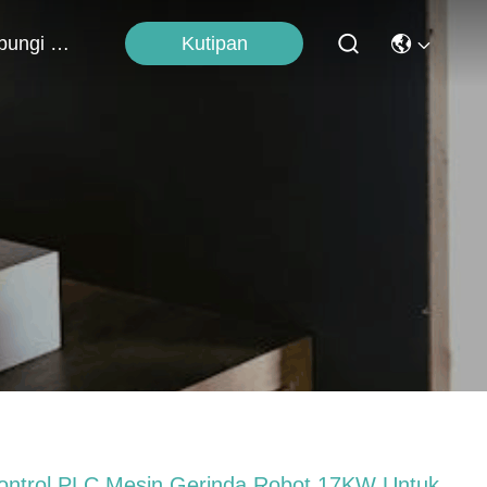
Kutipan
Hubungi Kami
ontrol PLC Mesin Gerinda Robot 17KW Untuk