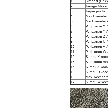
1
Dimensi (L * W
2
Tenaga Mesin
3
Tegangan Ter
4
Max.Diameter
5
Min.Diameter 
6
Perjalanan X-
7
Perjalanan Y-
8
Perjalanan Z-
9
Perjalanan U-
10
Perjalanan V-
11
Perjalanan W-
12
Sumbu X kece
13
Kecepatan ma
14
Sumbu Z kece
15
Sumbu U kece
16
Max. Kecepat
17
Sumbu W kece