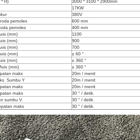
 * H)
3000 * 3100 * 2900mm
17KW
ukur
380V
 roda pemoles
600 mm
roda pemoles
400 mm
Axis (mm)
1100
Axis (mm)
900
Axis (mm)
700
Axis (mm)
± 60 °
Axis (mm)
± 360 °
Axis (mm)
± 360 °
patan maks
20m / menit
ks. Sumbu Y
20m / menit
patan maks
20m / menit
patan maks
30 ° / detik.
an sumbu V.
30 ° / detik.
patan maks
30 ° / detik.