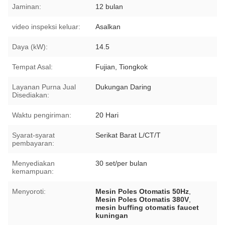
Jaminan:
12 bulan
video inspeksi keluar:
Asalkan
Daya (kW):
14.5
Tempat Asal:
Fujian, Tiongkok
Layanan Purna Jual
Dukungan Daring
Disediakan:
Waktu pengiriman:
20 Hari
Syarat-syarat
Serikat Barat L/CT/T
pembayaran:
Menyediakan
30 set/per bulan
kemampuan:
Menyoroti:
Mesin Poles Otomatis 50Hz
,
Mesin Poles Otomatis 380V
,
mesin buffing otomatis faucet
kuningan