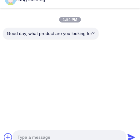
Kontak Cepat
Alamat
1:54 PM
No.36 Qingxi Road, Kota Guankou, Distrik Jimei Kota
Xiamen, Provinsi Fujian, Cina
Good day, what product are you looking for?
Telp
0086-592-6262884
E-mail
dzivy@idzxm.cn
Surat Kabar Kami
Langganan buletin kami untuk diskon dan banyak lagi.