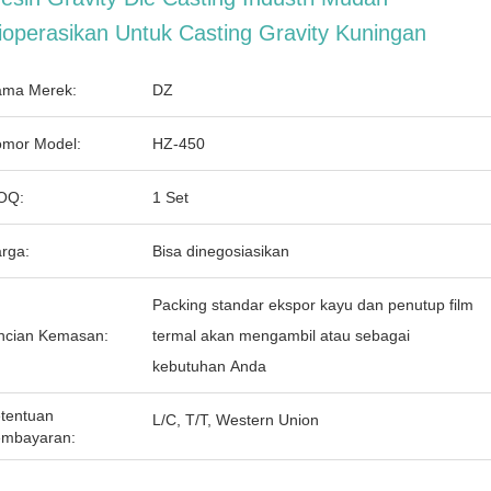
ioperasikan Untuk Casting Gravity Kuningan
ma Merek:
DZ
mor Model:
HZ-450
OQ:
1 Set
rga:
Bisa dinegosiasikan
Packing standar ekspor kayu dan penutup film
ncian Kemasan:
termal akan mengambil atau sebagai
kebutuhan Anda
tentuan
L/C, T/T, Western Union
mbayaran: