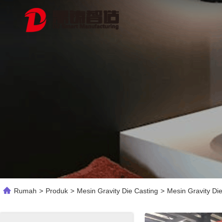
Rumah
>
Produk
>
Mesin Gravity Die Casting
>
Mesin Gravity Di