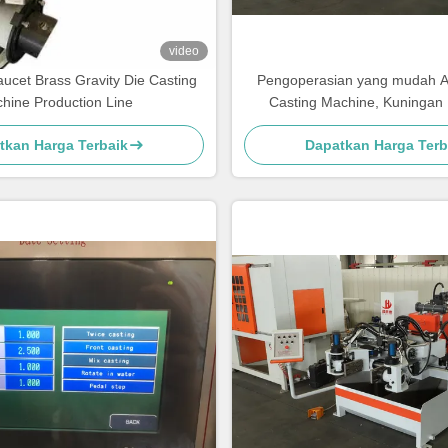
video
aucet Brass Gravity Die Casting
Pengoperasian yang mudah A
hine Production Line
Casting Machine, Kuningan 
Machine
tkan Harga Terbaik
Dapatkan Harga Terb