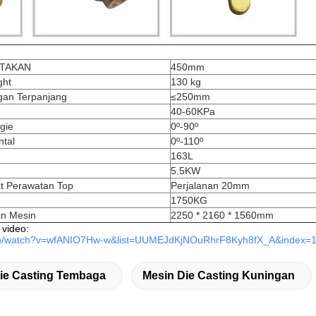
TAKAN
450mm
ght
130 kg
gan Terpanjang
≤250mm
40-60KPa
gie
0º-90º
ntal
0º-110º
163L
5.5KW
at Perawatan Top
Perjalanan 20mm
1750KG
an Mesin
2250 * 2160 * 1560mm
 video:
com/watch?v=wfANIO7Hw-w&list=UUMEJdKjNOuRhrF8Kyh8fX_A&index=
ie Casting Tembaga
Mesin Die Casting Kuningan