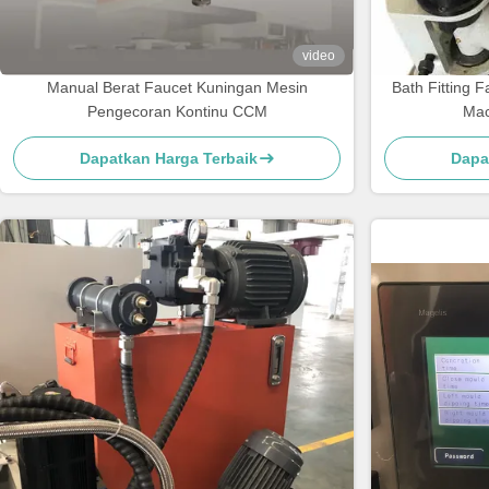
video
Manual Berat Faucet Kuningan Mesin
Bath Fitting F
Pengecoran Kontinu CCM
Mac
Dapatkan Harga Terbaik
Dapa