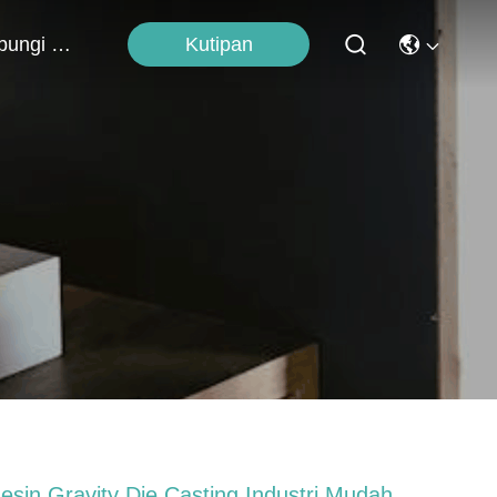
Kutipan
Hubungi Kami
esin Gravity Die Casting Industri Mudah