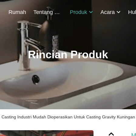
Rumah
Tentang Kami
Produk
Acara
Rincian Produk
e Casting Industri Mudah Dioperasikan Untuk Casting Gravity Kuningan
M