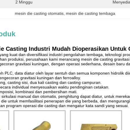
2 Minggu
Menyedi
mesin die casting otomatis
, 
mesin die casting tembaga
roduk
ie Casting Industri Mudah Dioperasikan Untuk 
g kuat dan diversifikasi industri pengolahan tembaga, teknologi prod
n produksi, perusahaan kami merancang mesin die casting gravitasi H
ecoran gravitasi kuningan, dengan operasi sederhana, desain baru da
oleh PLC, data diatur oleh layar sentuh dan semua komponen hidrolik di
ngecoran gravitasi kuningan dan ferroalloy.
ung, casting sisi, dua kali casting dan casting campuran.
ecara individual menyesuaikan waktu pendinginan cetakan.
komposisi, kombinasi dan pembersihan mati.
si sirkulasi manual dan otomatis, penghitung dapat diatur, untuk merekam
 die untuk memfasilitasi penerapan die yang berbeda, dan mengurangi
n program operasi die casting dan mengatur kata sandi yang sesuai.