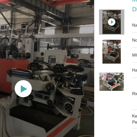
D
Na
No
M
Ha
Ri
Ke
Pe