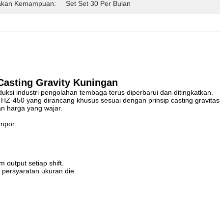
akan Kemampuan:
Set Set 30 Per Bulan
Casting Gravity Kuningan
uksi industri pengolahan tembaga terus diperbarui dan ditingkatkan.
Z-450 yang dirancang khusus sesuai dengan prinsip casting gravitasi
n harga yang wajar.
impor.
 output setiap shift.
 persyaratan ukuran die.