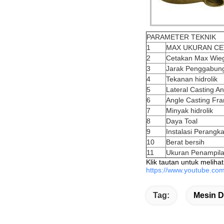
PARAMETER TEKNIK
1
MAX UKURAN CE
2
Cetakan Max Wie
3
Jarak Penggabun
4
Tekanan hidrolik
5
Lateral Casting An
6
Angle Casting Fra
7
Minyak hidrolik
8
Daya Toal
9
Instalasi Perangk
10
Berat bersih
11
Ukuran Penampil
Klik tautan untuk melihat
https://www.youtube.
Tag:
Mesin D