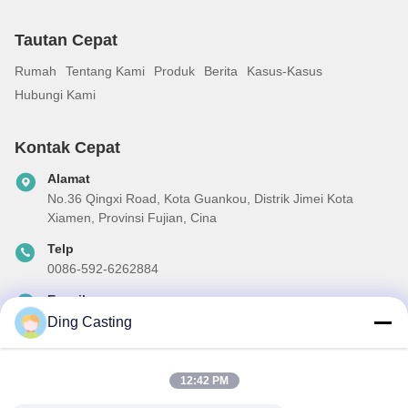
Tautan Cepat
Rumah
Tentang Kami
Produk
Berita
Kasus-Kasus
Hubungi Kami
Kontak Cepat
Alamat
No.36 Qingxi Road, Kota Guankou, Distrik Jimei Kota
Xiamen, Provinsi Fujian, Cina
Telp
0086-592-6262884
E-mail
dzivy@idzxm.cn
Ding Casting
12:42 PM