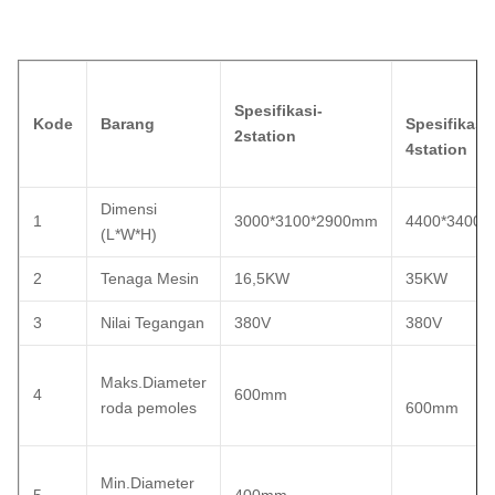
Spesifikasi-
Kode
Barang
Spesifikasi-
2station
4station
Dimensi
1
3000*3100*2900mm
4400*3400*
(L*W*H)
2
Tenaga Mesin
16,5KW
35KW
3
Nilai Tegangan
380V
380V
Maks.Diameter
4
600mm
roda pemoles
600mm
Min.Diameter
5
400mm