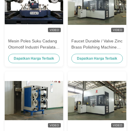
VIDEO
VIDEO
Mesin Poles Suku Cadang
Faucet Durable / Valve Zinc
Otomotif Industri Peralatan
Brass Polishing Machine
Penggosok Baja Tahan
Untuk Hardware Polishing
Dapatkan Harga Terbaik
Dapatkan Harga Terbaik
Karat Paduan Seng
VIDEO
VIDEO