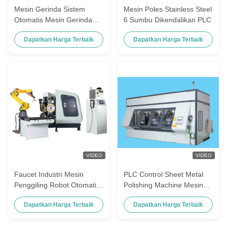
Mesin Gerinda Sistem
Mesin Poles Stainless Steel
Otomatis Mesin Gerinda
6 Sumbu Dikendalikan PLC
Robot Poles Untuk Keran
Dapatkan Harga Terbaik
Dapatkan Harga Terbaik
VIDEO
VIDEO
Faucet Industri Mesin
PLC Control Sheet Metal
Penggiling Robot Otomatis
Polishing Machine Mesin
Penuh Dengan 2 Sel Robot
Poles Stainless Steel
Dapatkan Harga Terbaik
Dapatkan Harga Terbaik