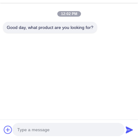
12:02 PM
Surat Kabar Kami
Good day, what product are you looking for?
Langganan buletin kami untuk diskon dan banyak lagi.
Mengirim Email
Kebijakan Privasi
|
Sitemap
| Cina Baik Kualitas Mesin Poles CNC
Pemasok. Hak cipta © 2019-2026 Xiamen DingZhu Intelligent Equipment
Co.,Ltd Semua. Semua hak dilindungi.