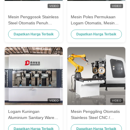
VIDEO
VIDEO
Mesin Penggosok Stainless
Mesin Poles Permukaan
Steel Otomatis Penuh
Logam Otomatis, Mesin
Untuk Industri Otomotif
Poles Robot Industri
Dapatkan Harga Terbaik
Dapatkan Harga Terbaik
VIDEO
VIDEO
Logam Kuningan
Mesin Penggiling Otomatis
Aluminium Sanitary Ware
Stainless Steel CNC /
Mesin Pemoles Stainless
Mesin Penggilingan Robot
Dapatkan Harga Terbaik
Dapatkan Harga Terbaik
Steel Otomatis
untuk Mixer Keran Mandi