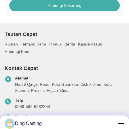
Hubungi Sekarang
Tautan Cepat
Rumah
Tentang Kami
Produk
Berita
Kasus-Kasus
Hubungi Kami
Kontak Cepat
Alamat
No.36 Qingxi Road, Kota Guankou, Distrik Jimei Kota
Xiamen, Provinsi Fujian, Cina
Telp
0086-592-6262884
E-mail
dzivy@idzxm.cn
Ding Casting