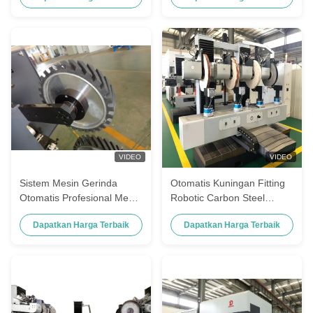
VIDEO
VIDEO
Sistem Mesin Gerinda
Otomatis Kuningan Fitting
Otomatis Profesional Mesin
Robotic Carbon Steel
Poles Lengan Robot 6
Polishing Solution Stainless
Dapatkan Harga Terbaik
Dapatkan Harga Terbaik
Sumbu
Steel Door Handle Buffing
Machine Untuk Pabrik
Ekspor