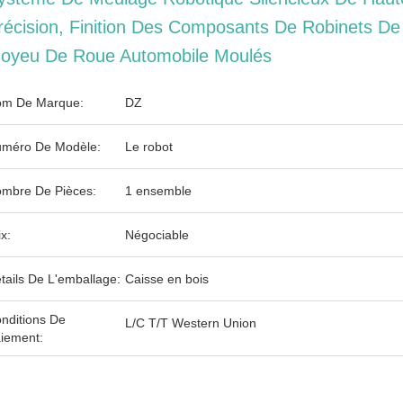
récision, Finition Des Composants De Robinets De
oyeu De Roue Automobile Moulés
m De Marque:
DZ
méro De Modèle:
Le robot
mbre De Pièces:
1 ensemble
ix:
Négociable
tails De L'emballage:
Caisse en bois
nditions De
L/C T/T Western Union
iement: