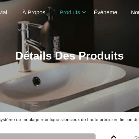
À La Maison
À Propos De Nous
Produits
Événements
Détails Des Produits
ystème de meulage robotique silencieux de haute précision, finition
S