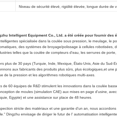
Niveau de sécurité élevé, rigidité élevée, longue durée de v
zhu Intelligent Equipment Co., Ltd. a été créée pour fournir des 
 intelligentes spécialisée dans la coulée sous pression, le meulage, le
atiques, des systèmes de broyage/polissage à cellules robotisées, d
ustries telles que la coulée de compteurs d'eau, les serrures de porte,
rs plus de 30 pays (Turquie, Inde, Mexique, États-Unis, Asie du Sud-
nons aux fabricants des produits plus sûrs, plus écologiques,et une pro
e de la pression et les algorithmes robotiques multi-axes.
us de 60 équipes de R&D stimulent les innovations dans la coulée basse
onception de moules (simulation CAE) aux mises en page d'usine, avec 
rquie, Egypte) et une assistance sur place de 48 heures.
spection stricte des matériaux et une garantie d'un an, nous accordons 
le." Dingzhu envisage de diriger le futur de l' automatisation intelligente