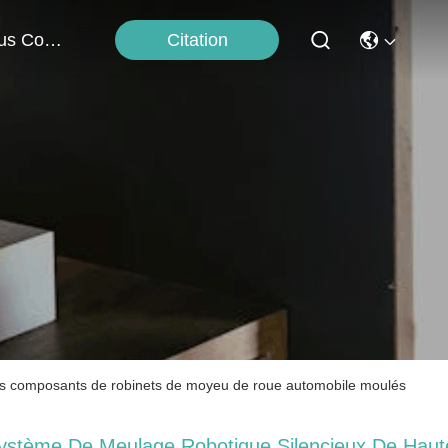
Citation
Nous Contacter
 des composants de robinets de moyeu de roue automobile moulés
ystème De Meulage Robotique Silencieux De Haut