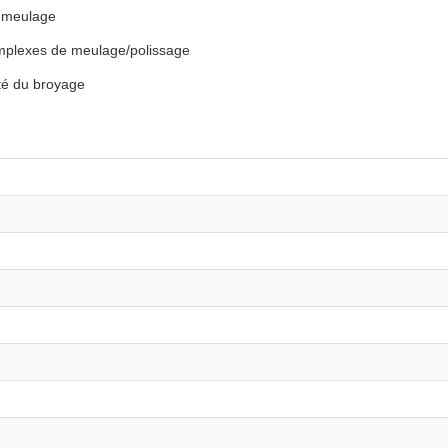
e meulage
mplexes de meulage/polissage
ité du broyage