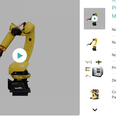
P
M
No
Nu
No
Pr
Dé
Co
Pa