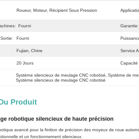
:
Roueur, Moteur, Récipient Sous Pression
Applicati
achines:
Fourni
Garantie:
Sortie:
Fourni
Puissanc
Fujian, Chine
Service A
20 Jours
Capacité
Système silencieux de meulage CNC robotisé
, 
Système de meu
Système silencieux de meulage CNC robotisé
Du Produit
e robotique silencieux de haute précision
tique avancé pour la finition de précision des moyeux de roue automo
tionnelle et un fonctionnement silencieux.