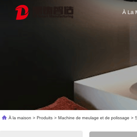
À la maison
>
Produits
>
Machine de meulage et de polissage
>
S