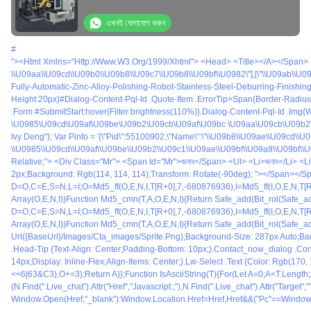
মোটর বিয়ারিং
এখনই যোগাযোগ করুন
#
"><html Xmlns="http://www.w3.org/1999/xhtml"> <head> <title></a></span> <span>#<a Href="/bengali/buy-Auto-Buffing-Machine.html" Title="স্বয়ংক্রিয় মসৃণতা মেশিন">স্বয়ংক্রিয় মসৃণতা মেশিন</a></span> <span>#<a Href="/bengali/buy-Auto-Polishing-Machi