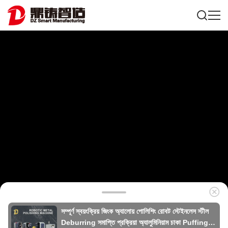
সম্পূর্ণ স্বয়ংক্রিয় জিংক অ্যালোয় পোলিশিং রোবট স্টেইনলেস স্টীল
Deburring সমাপ্তি প্রক্রিয়া অ্যালুমিনিয়াম চাকা Puffing