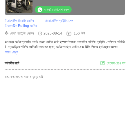
এখনই যোগাযোগ করুন
#
রোবোটিক ডিবেরিং মেশিন
#
রোবোটিক গ্রাইন্ডিং সেল
#
রোবোটিক্স Buffing মেশিন
রোবট গ্রাইন্ডিং মেশিন
2025-08-14
156 ভিউ
কল জন্য অটো প্রসেসিং রোবট নাকাল মেশিন কার্বন ইস্পাত উপাদান রোবোটিক পলিশিং গ্রাইন্ডিং মেশিনের পরিচিতি
1. স্বয়ংক্রিয় পলিশিং মেশিনটি সাধারণত স্নান, অটোমোবাইল, মোটর এবং বিল্ডিং শিল্পের হার্ডওয়্যার অংশগ...
আরও দেখুন
দর্শনার্থীর বার্তা
মেসেজ রেখে যান
এখনো জনসমক্ষে কোন মন্তব্য নেই