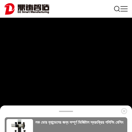
লক ডোর হ্যান্ডেলের জন্য সম্পূর্ণ ডিজিটাল স্বয়ংক্রিয় পলিশিং মেশিন