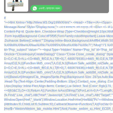
এখনই যোগাযোগ করুন
#
"><html Xmlns="http://www.w3.org/1999/xhtml"> <head> <title></a></span> <span>#<a Href="/bengali/buy-Auto-Buffing-Machine.html" Title="স্বয়ংক্রিয় মসৃণতা মেশিন">স্বয়ংক্রিয় মসৃণতা মেশিন</a></span> <span>#<a Href="/bengali/buy-Auto-Polishing-Ma
L}/images/cta_images/sprite.png);background-Size: 287px Auto;background-Position: -20px -18px;}.contact_now_dialog .content-Wrap .desc {background: Url({baseUrl}/images/cta_images/bg_l.png) No-Repeat;background-Size: 100% 125px;backgro