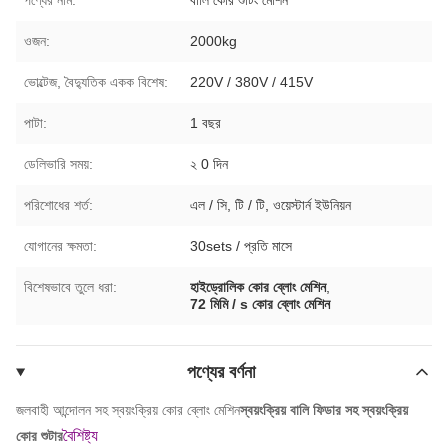
ওজন:
2000kg
ভোল্টেজ, বৈদ্যুতিক একক বিশেষ:
220V / 380V / 415V
পাটা:
1 বছর
ডেলিভারি সময়:
২ 0 দিন
পরিশোধের শর্ত:
এল / সি, টি / টি, ওয়েস্টার্ন ইউনিয়ন
যোগানের ক্ষমতা:
30sets / প্রতি মাসে
বিশেষভাবে তুলে ধরা:
হাইড্রোলিক কোর ব্লোং মেশিন
,
72 মিমি / s কোর ব্লোং মেশিন
পণ্যের বর্ণনা
জলবাহী আন্দোলন সহ স্বয়ংক্রিয় কোর ব্লোং মেশিন
স্বয়ংক্রিয় বালি ফিডার সহ স্বয়ংক্রিয়
বৈশিষ্ট্য
কোর শুটার