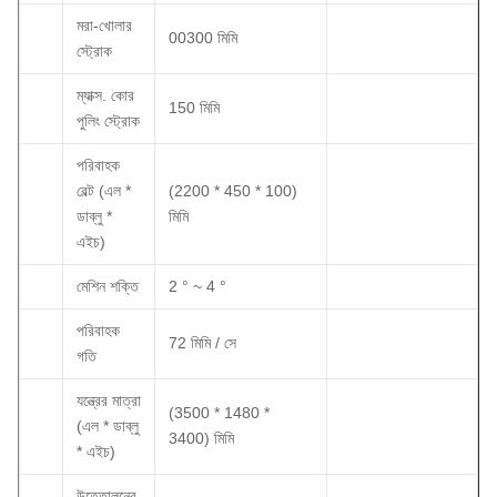
মরা-খোলার
00300 মিমি
স্ট্রোক
ম্যাক্স. কোর
150 মিমি
পুলিং স্ট্রোক
পরিবাহক
বেল্ট (এল *
(2200 * 450 * 100)
ডাব্লু *
মিমি
এইচ)
মেশিন শক্তি
2 ° ~ 4 °
পরিবাহক
72 মিমি / সে
গতি
যন্ত্রের মাত্রা
(3500 * 1480 *
(এল * ডাব্লু
3400) মিমি
* এইচ)
উত্তোলনের