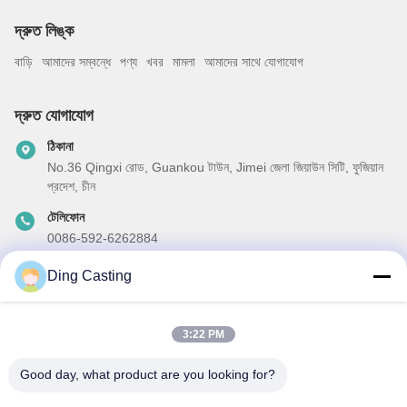
দ্রুত লিঙ্ক
বাড়ি
আমাদের সম্বন্ধে
পণ্য
খবর
মামলা
আমাদের সাথে যোগাযোগ
দ্রুত যোগাযোগ
ঠিকানা
No.36 Qingxi রোড, Guankou টাউন, Jimei জেলা জিয়াউন সিটি, ফুজিয়ান
প্রদেশ, চীন
টেলিফোন
0086-592-6262884
ই-মেইল
Ding Casting
dzivy@idzxm.cn
3:22 PM
Good day, what product are you looking for?
আমাদের নিউজলেটার
আমাদের নিউজলেটারে সাবস্ক্রাইব করুন এবং আরও অনেক কিছু পেতে পারেন।