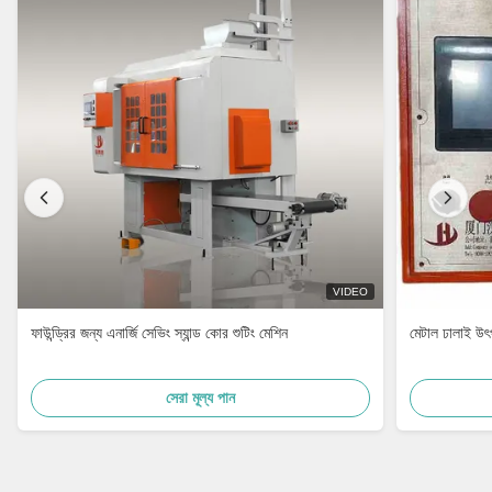
VIDEO
ফাউন্ড্রির জন্য এনার্জি সেভিং স্যান্ড কোর শুটিং মেশিন
মেটাল ঢালাই উৎপ
সেরা মূল্য পান