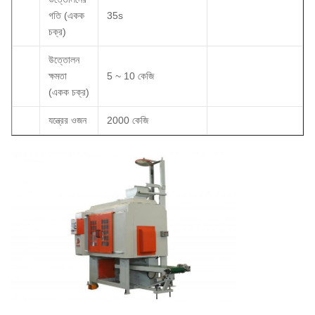
গতি (একক
35s
চক্র)
উত্তোলন
ক্ষমতা
5 ~ 10 কেজি
(একক চক্র)
যন্ত্রের ওজন
2000 কেজি