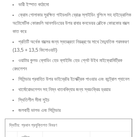
ভারী ইস্পাত কাঠামো
ক্রোম গোলাকার সুরক্ষিত গাইডগুলি ব্রোঞ্জ স্লাইডিং বুশিংস সহ হাইড্রোলিক
অটোমেটিক কোরগুলি আনলডিংয়ের উপর রাবার কনভেয়র বেল্টকে কোরকোর বাক্সে
কাত করে
প্রতিটি অর্ধেক বাক্সের জন্য স্বতন্ত্রতা নিয়ন্ত্রণের সাথে বৈদ্যুতিক গরমকরণ
(13,5 + 13,5 কিলোওয়াট)
ওয়াটার কুলড ব্লোডিং হেড ব্লাইমিং হেড প্লেট উইথ মাইক্রোমিট্রিক
রেগুলেশন
সিলিন্ডার প্রবাহিত উপর ভাইব্রেটর ইলেক্ট্রিক পাওয়ার এবং কন্ট্রোল প্যানেল
থার্মোরোগুলেশন সহ নিম্ন ধাতববিদ্যার জন্য স্বয়ংক্রিয় ড্রয়ার
স্থিতিশীল সীমা সুইচ
জলবাহী ভালভ এবং সিলিন্ডার
দ্বিতীয়: প্রধান প্রযুক্তিগত বিবরণ