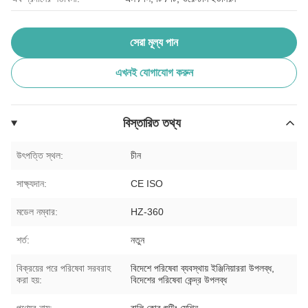
সেরা মূল্য পান
এখনই যোগাযোগ করুন
বিস্তারিত তথ্য
উৎপত্তি স্থল:
চীন
সাক্ষ্যদান:
CE ISO
মডেল নম্বার:
HZ-360
শর্ত:
নতুন
বিক্রয়ের পরে পরিষেবা সরবরাহ
বিদেশে পরিষেবা ব্যবস্থায় ইঞ্জিনিয়াররা উপলব্ধ,
করা হয়:
বিদেশের পরিষেবা কেন্দ্র উপলব্ধ
পণ্যের নাম:
বালি কোর শুটিং মেশিন