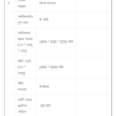
বেসিক
ঘ
বিশেষ উল্লেখ
সরঞ্জাম
সর্বাধিকবালির
9 কেজি
মূল ওজন
সর্বাধিককর
বক্সের আকার
(450 * 330 * 220) মিমি
(এল * ডাব্লু
* এইচ)
হিটিং প্লেট
(এল *
(400 * 300) মিমি
ডাব্লু)
হিটিং
9.6kw
পাওয়ার
শ্যুটিং মাথার
ক্ল্যাম্পিং
.30 মিমি
স্ট্রোক