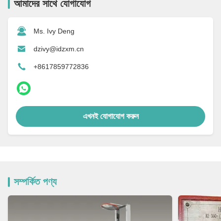
আমাদের সাথে যোগাযোগ
Ms. Ivy Deng
dzivy@idzxm.cn
+8617859772836
এখনই যোগাযোগ করুন
সম্পর্কিত পণ্য