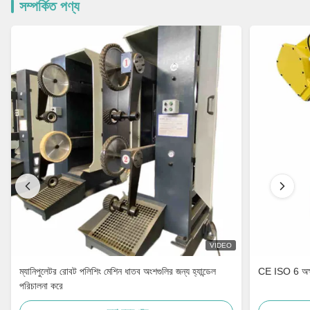
সম্পর্কিত পণ্য
VIDEO
ম্যানিপুলেটর রোবট পলিশিং মেশিন ধাতব অংশগুলির জন্য হ্যান্ডেল
CE ISO 6 অক্ষ র
পরিচালনা করে