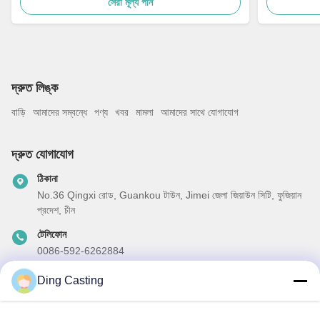
সেরা মূল্য পান
দ্রুত লিঙ্ক
বাড়ি
আমাদের সম্বন্ধে
পণ্য
খবর
মামলা
আমাদের সাথে যোগাযোগ
দ্রুত যোগাযোগ
ঠিকানা
No.36 Qingxi রোড, Guankou টাউন, Jimei জেলা জিয়াউন সিটি, ফুজিয়ান
প্রদেশ, চীন
টেলিফোন
0086-592-6262884
ই-মেইল
Ding Casting
dzivy@idzxm.cn