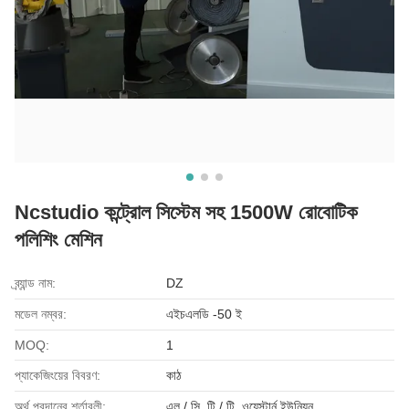
Ncstudio কন্ট্রোল সিস্টেম সহ 1500W রোবোটিক
পলিশিং মেশিন
ব্র্যান্ড নাম:
DZ
মডেল নম্বর:
এইচএলডি -50 ই
MOQ:
1
প্যাকেজিংয়ের বিবরণ:
কাঠ
অর্থ প্রদানের শর্তাবলী:
এল / সি, টি / টি, ওয়েস্টার্ন ইউনিয়ন