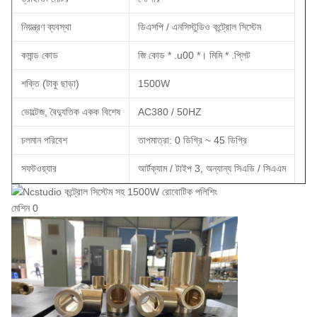
নিয়ন্ত্রণ ব্যবস্থা
ডিএসপি / এনসিস্টুডিও কন্ট্রোল সিস্টেম
কমান্ড কোড
জি কোড * .u00 *। মিমি * .প্লিট
শক্তি (টাকু ছাড়া)
1500W
ভোল্টেজ, বৈদ্যুতিক একক বিশেষ
AC380 / 50HZ
চলমান পরিবেশ
তাপমাত্রা: 0 ডিগ্রি ~ 45 ডিগ্রি
সফটওয়্যার
আর্টক্যাম / টাইপ 3, অন্যান্য সিএডি / সিএএম