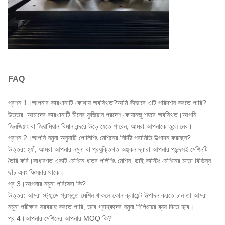
FAQ
প্রশ্ন 1।আপনার কারখানাটি কোথায় অবস্থিত?আমি কীভাবে এটি পরিদর্শন করতে পারি?
উত্তর: আমাদের কারখানাটি চীনের ফুজিয়ান প্রদেশ কোয়ানজু শহরে অবস্থিত।আপনি
জিনজিয়াং বা জিয়ামিয়ান বিমান বন্দরে উড়ে যেতে পারেন, আমরা আপনাকে তুলে নেব।
প্রশ্ন 2।আপনি নমুনা অনুযায়ী পোলিশিং মেশিনের নির্দিষ্ট পরামিতি উত্পাদন করছেন?
উত্তর: হ্যাঁ, আমরা আপনার নমুনা বা প্রযুক্তিগত অঙ্কন দ্বারা আপনার পছন্দসই মেশিনটি
তৈরি করি।সাধারণত একটি মেশিনে ধাতব পলিশিং মেশিন, ডাই কাস্টিং মেশিনের মতো বিভিন্ন
ছাঁচ এবং ফিক্সচার থাকে।
প্র 3।আপনার নমুনা পরিষেবা কি?
উত্তর: আমরা স্ট্যান্ডে প্রস্তুত মেশিন থাকলে কোন ক্লায়েন্ট উত্পাদন করতে চান তা আমরা
নমুনা পরীক্ষার সরবরাহ করতে পারি, তবে গ্রাহকদের নমুনা শিপিংয়ের ব্যয় দিতে হবে।
প্র 4।আপনার মেশিনের আপনার MOQ কি?