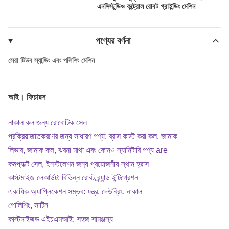
এনসিস্টুডিও কন্ট্রোল রোবট গ্রাইন্ডিং মেশিন
পণ্যের বর্ণনা
সেরা টিউব স্যান্ডিং এবং পলিশিং মেশিন
আই। ফিচারস
নাকাল কল জন্য রোবোটিক সেল
প্রক্রিয়াজাতকরণের জন্য সাধারণ পণ্য: ব্রাস কাস্ট করা কল, জামাক
লিভার, জামাক কল, ঝরনা মাথা এবং কোনও স্যানিটারি পণ্য are
কমপ্যাক্ট সেল, ইনস্টলেশন জন্য প্রয়োজনীয় স্থান হ্রাস
কাস্টমাইজ লেআউট: বিভিন্ন রোবট ব্র্যান্ড ইন্টিগ্রেশন
একাধিক অ্যাপ্লিকেশন সম্ভব: যন্ত্র, দেউব্রিং, নাকাল
পোলিশিং, সাটিন
কাস্টমাইজড এইচএমআই: সহজ সামঞ্জস্য