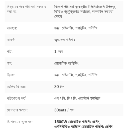
বিক্রয়ের পরে পরিষেবা সরবরাহ
বিদেশে পরিষেবা ব্যবস্থায় ইঞ্জিনিয়ারগুলি উপলব্ধ,
করা হয়:
ভিডিও প্রযুক্তিগত সহায়তা, অনলাইন সহায়তা,
ক্ষেত্র
ব্যবহার:
যন্ত্র, দেউবারিং, গ্রাইন্ডিং, পলিশিং
আদর্শ:
অ্যাঙ্গেল পলিশার
পাটা:
1 বছর
নাম:
রোবোটিক গ্রাইন্ডিং
ক্রিয়া:
যন্ত্র, দেউবারিং, গ্রাইন্ডিং, পলিশিং
ডেলিভারি সময়:
30 দিন
পরিশোধের শর্ত:
এল / সি, টি / টি, ওয়েস্টার্ন ইউনিয়ন
যোগানের ক্ষমতা:
30sets / মাস
বিশেষভাবে তুলে ধরা:
1500W রোবোটিক পলিশিং মেশিন
,
এনসিস্টুডিও কন্ট্রোল রোবোটিক পলিশিং মেশিন
,