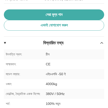
সেরা মূল্য পান
এখনই যোগাযোগ করুন
বিস্তারিত তথ্য
উৎপত্তি স্থল:
চীন
সাক্ষ্যদান:
CE
মডেল নম্বার:
এইচএলডি -50 ই
ওজন:
4000kg
ভোল্টেজ, বৈদ্যুতিক একক বিশেষ:
380V / 50Hz
শর্ত:
100% নতুন