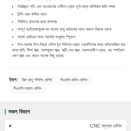
নিয়ন্ত্রিত গতি এবং খাওয়ানোর সেটিংস থ্রেড ঘূর্ণন জন্য অপ্টিমাম কাটা সক্ষম
টুলিং খরচ কমিয়ে আনে
নির্বাচিত মডেলের জন্য উপলব্ধ
সম্পূর্ণ প্রতিরক্ষামূলক ঘন পাতলা ধাতু কাঠামোর সাথে সমতল বিছানা নকশা
সার্ভো মোটরের সাথে সরাসরি সংযুক্ত স্পিন্ডল
তিন-অক্ষের তিন-লিঙ্ক মেশিন টুল বিভিন্ন থ্রেড ওয়ার্কপিসের জন্য অভিযোজিত যার
মধ্যে কৃমি, সীসা স্ক্রু, তরঙ্গযুক্ত স্ক্রু, মাল্টি-হেড স্ক্রু, অভ্যন্তরীণ থ্রেড, বড় স্পাইরাল
কোণ স্ক্রু এবং আরও অনেক কিছু রয়েছে
ট্যাগ:
শিল্প ধাতু পলিশিং মেশিন
সিএনসি বাফিং মেশিন
সিএনসি নাকাল মেশিন
সকল বিভাগ
CNC মসৃণতা মেশিন