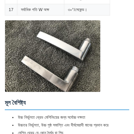
17
সর্বাধিক গতি W অক্ষ
৩০°/সেকেন্ড।
মূল বৈশিষ্ট্য
উচ্চ নির্ভুলতা থ্রেড মেশিনিংয়ের জন্য সর্বোচ্চ দক্ষতা
উচ্চতর নির্ভুলতা, উচ্চ পৃষ্ঠ সমাপ্তি এবং দীর্ঘমেয়াদী মানের প্রদান করে
মেশিন থ্রেড যে কোন দৈর্ঘ্য বা পিচ