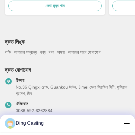
সেরা মূল্য পান
দ্রুত লিঙ্ক
বাড়ি
আমাদের সম্বন্ধে
পণ্য
খবর
মামলা
আমাদের সাথে যোগাযোগ
দ্রুত যোগাযোগ
ঠিকানা
No.36 Qingxi রোড, Guankou টাউন, Jimei জেলা জিয়াউন সিটি, ফুজিয়ান
প্রদেশ, চীন
টেলিফোন
0086-592-6262884
ই-মেইল
Ding Casting
dzivy@idzxm.cn