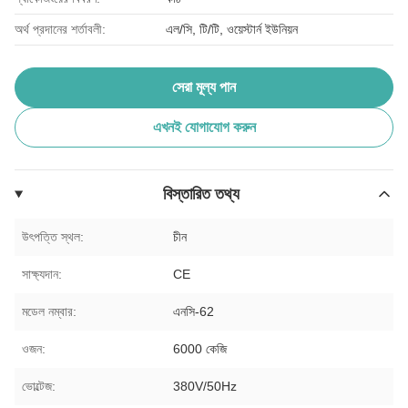
অর্থ প্রদানের শর্তাবলী:
এল/সি, টি/টি, ওয়েস্টার্ন ইউনিয়ন
সেরা মূল্য পান
এখনই যোগাযোগ করুন
বিস্তারিত তথ্য
উৎপত্তি স্থল:
চীন
সাক্ষ্যদান:
CE
মডেল নম্বার:
এনসি-62
ওজন:
6000 কেজি
ভোল্টেজ:
380V/50Hz