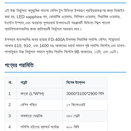
এই উচ্চ নির্ভুলতা অনুভূমিক পাতলা মেশিন টুল বিভিন্ন উপকরণ প্রক্রিয়াকরণের জন্য ডিজাইন
করা হয়, LED sapphire সহ, কোয়ার্টজ ওয়েফার, সিলিকন ওয়েফার, সিরামিক ওয়েফার,
টংস্টেন ইস্পাত,এবং অন্যান্য সুপারহার্ড উপাদানএই সরঞ্জামটি বিভিন্ন শিল্পে পাতলা
অ্যাপ্লিকেশনগুলির জন্য ব্যতিক্রমী নির্ভুলতা সরবরাহ করে।
উপলভ্য মডেলগুলির মধ্যে রয়েছে FD-400A উল্লম্ব সিরামিক ল্যাপিং মেশিন, স্ট্যান্ডার্ড
আকার 610, 910, এবং 1600 বড় আকারের যথার্থ সমতল পৃষ্ঠ ল্যাপিং সিস্টেম,এবং ডাবল-
পার্শ্বযুক্ত উচ্চ নির্ভুলতা সমতল পৃষ্ঠের গ্রিলিং সিস্টেম 9B আকারের, ১৩বি, এবং ১৬বি।
পণ্যের পরামিতি
না.
পয়েন্ট
বিশেষ উল্লেখ
1
মাত্রা (L*W*H)
3000*3100*2900 মিমি
2
মেশিন শক্তি
১৭ কিলোওয়াট
3
নামমাত্র ভোল্টেজ
৩৮০ ভোল্ট
4
পলিশিং হুইলের ব্যাসার্ধ সর্বোচ্চ
৬০০ মিমি