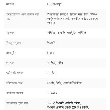
অবস্থা:
100% নতুন
বিক্রয়োত্তর সেবা প্রদান করা
ইঞ্জিনিয়াররা বিদেশে পরিষেবা যন্ত্রপাতি, ভিডিও
হয়:
প্রযুক্তিগত সহায়তা, অনলাইন সহায়তা, ক্ষেত্র
রক্ষণাবে
আবেদন:
মেশিনিং, ডেবারিং, গ্রাইন্ডিং, পলিশিং
নিয়ন্ত্রণ ব্যবস্থা:
পিএলসি
ওয়ারেন্টি:
1 বছর
ফাংশন:
সমাপ্তি, বাফিং
ডেলিভারি সময়:
30 দিন
পরিশোধের শর্ত:
এল/সি, টি/টি, ওয়েস্টার্ন ইউনিয়ন
যোগানের ক্ষমতা:
30sets
বিশেষভাবে তুলে ধরা:
380V সিএনসি রোটারি মেশিন
,
সিএনসি রোটারি মেশিন 20 মি / মিনিট
,