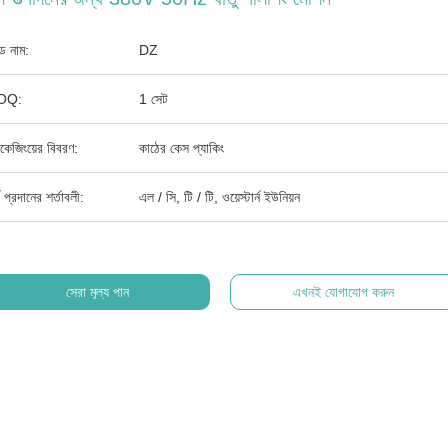
যান্ড নাম:
DZ
OQ:
1 সেট
াকেজিংয়ের বিবরণ:
কাঠের কেস প্যাকিং
থ প্রদানের শর্তাবলী:
এল / সি, টি / টি, ওয়েস্টার্ন ইউনিয়ন
সেরা মূল্য পান
এখনই যোগাযোগ করুন