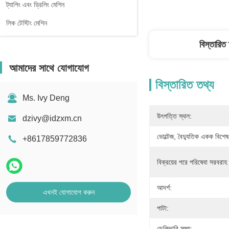
ট্যাপিং এবং ড্রিলিং মেশিন
লিক টেস্টিং মেশিন
বিস্তারিত
আমাদের সাথে যোগাযোগ
বিস্তারিত তথ্য
Ms. Ivy Deng
উৎপত্তি স্থল:
dzivy@idzxm.cn
ভোল্টেজ, বৈদ্যুতিক একক বিশেষ
+8617859772836
বিক্রয়ের পরে পরিষেবা সরবরাহ 
আদর্শ:
এখনই যোগাযোগ করুন
পাটা:
ডেলিভারি সময়: