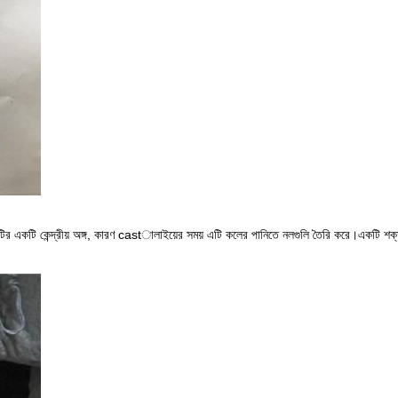
য়াটির একটি কেন্দ্রীয় অঙ্গ, কারণ castালাইয়ের সময় এটি কলের পানিতে নলগুলি তৈরি করে।একটি শক