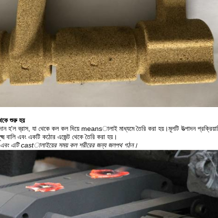
ে শুরু হয়
 উপাদান হ'ল ব্রাস, যা থেকে কল কল দিয়ে meansালাই মাধ্যমে তৈরি করা হয়।মূলটি উত্পাদন প্রক্রি
্ষ্ম বালি এবং একটি কঠোর এজেন্ট থেকে তৈরি করা হয়।
 হয় এবং এটি castালাইয়ের সময় কল শরীরের জন্য জলপথ গঠন।