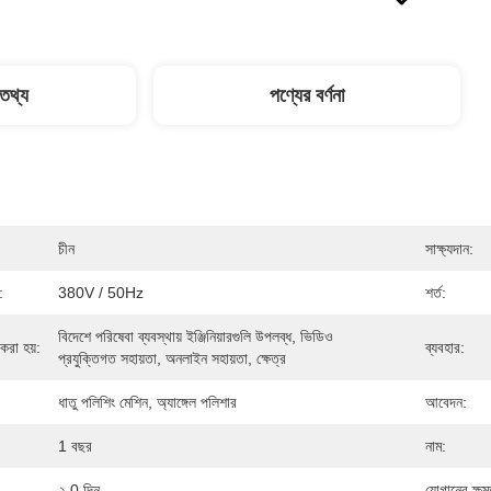
 তথ্য
পণ্যের বর্ণনা
চীন
সাক্ষ্যদান:
:
380V / 50Hz
শর্ত:
বিদেশে পরিষেবা ব্যবস্থায় ইঞ্জিনিয়ারগুলি উপলব্ধ, ভিডিও 
করা হয়:
ব্যবহার:
প্রযুক্তিগত সহায়তা, অনলাইন সহায়তা, ক্ষেত্র
ধাতু পলিশিং মেশিন, অ্যাঙ্গেল পলিশার
আবেদন:
1 বছর
নাম:
২ 0 দিন
যোগানের ক্ষম