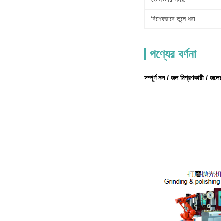
বিশেষভাবে তুলে ধরা:
পণ্যের বর্ণনা
সম্পূর্ণ নল / জল মিশ্রণকারী / জ