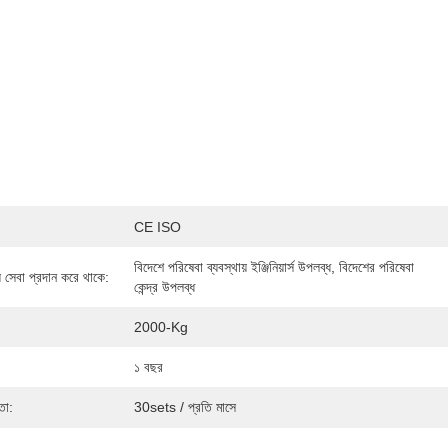
CE ISO
বিদেশে পরিষেবা ব্যবস্থায় ইঞ্জিনিয়ার্স উপলব্ধ, বিদেশের পরিষেবা 
য় সেবা প্রদান করে থাকে:
কেন্দ্র উপলব্ধ
2000-Kg
১ বছর
তা:
30sets / প্রতি মাসে