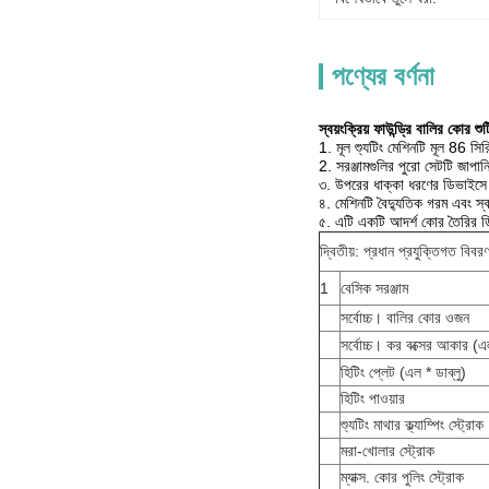
পণ্যের বর্ণনা
স্বয়ংক্রিয় ফাউন্ড্রি বালির কোর শুট
1. মূল শ্যুটিং মেশিনটি মূল 86 সির
2. সরঞ্জামগুলির পুরো সেটটি জাপানি ও
৩. উপরের ধাক্কা ধরণের ডিভাইসে স্বয়ং
৪. মেশিনটি বৈদ্যুতিক গরম এবং স্ব
৫. এটি একটি আদর্শ কোর তৈরির 
দ্বিতীয়: প্রধান প্রযুক্তিগত বিবর
1
বেসিক সরঞ্জাম
সর্বোচ্চ।
বালির কোর ওজন
সর্বোচ্চ।
কর বক্সের আকার (এল
হিটিং প্লেট (এল * ডাব্লু)
হিটিং পাওয়ার
শ্যুটিং মাথার ক্ল্যাম্পিং স্ট্রোক
মরা-খোলার স্ট্রোক
ম্যাক্স. কোর পুলিং স্ট্রোক