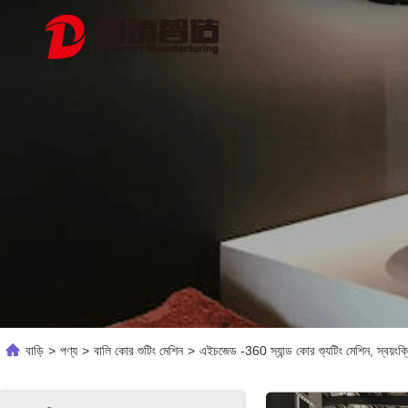
বাড়ি
>
পণ্য
>
বালি কোর শুটিং মেশিন
>
এইচজেড -360 স্যান্ড কোর শ্যুটিং মেশিন, স্বয়ংক্রি