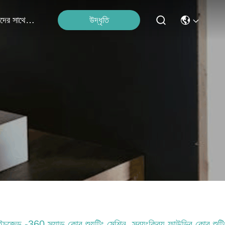
উদ্ধৃতি
আমাদের সাথে যোগাযোগ
চজেড -360 স্যান্ড কোর শ্যুটিং মেশিন, স্বয়ংক্রিয় ফাউন্ড্রি কোর শুটি