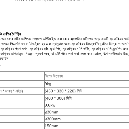
িং মেশিন বৈশিষ্ট্য
িজের কোর শুটিং মেশিনের মাধ্যমে অপ্টিমাইজ করা কোর বাক্সগুলির শুটিংয়ের জন্য একটি স্বয়ংক্রিয় অর্
মরন পিএলসি দ্বারা নিয়ন্ত্রিত হয় এবং ম্যানুয়াল আধা-স্বয়ংক্রিয় নিয়ন্ত্রণ বৈদ্যুতিন ডিস্ক বোতাম ড
ক্রিয় প্রপালশন, স্বয়ংক্রিয় ছাঁচ ক্ল্যাম্পিং, স্বয়ংক্রিয় বালি শুটিং, স্বয়ংক্রিয় বালি স্ক্র্যাপিং এব
য়ংক্রিয় তাপমাত্রা নিয়ন্ত্রণ গ্রহণ করে, যা এটি পরিচালনা করা সহজ করে তোলে, উত্পাদনশীলতায় উচ
ডিভাইস।
ণ
বিশেষ উল্লেখ
9kg
 * ডাব্লু * এইচ)
(450 * 330 * 220) মিমি
(400 * 300) মিমি
9.6kw
≤30mm
≤300mm
150mm