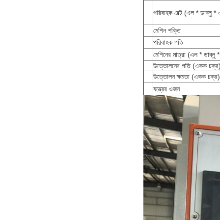
পরিবাহক বেল্ট (এল * ডাব্লু *
মেশিন শক্তি
পরিবাহক গতি
মেশিনের মাত্রা (এল * ডাব্লু 
উত্তোলনের গতি (একক চক্র
উত্তোলন ক্ষমতা (একক চক্র)
যন্ত্রের ওজন