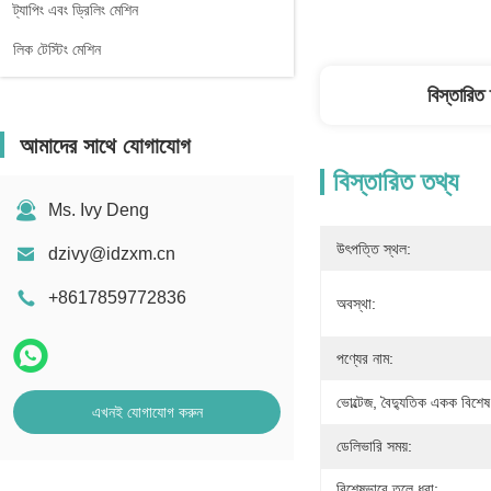
ট্যাপিং এবং ড্রিলিং মেশিন
লিক টেস্টিং মেশিন
বিস্তারিত
আমাদের সাথে যোগাযোগ
বিস্তারিত তথ্য
Ms. Ivy Deng
উৎপত্তি স্থল:
dzivy@idzxm.cn
+8617859772836
অবস্থা:
পণ্যের নাম:
ভোল্টেজ, বৈদ্যুতিক একক বিশেষ
এখনই যোগাযোগ করুন
ডেলিভারি সময়:
বিশেষভাবে তুলে ধরা: