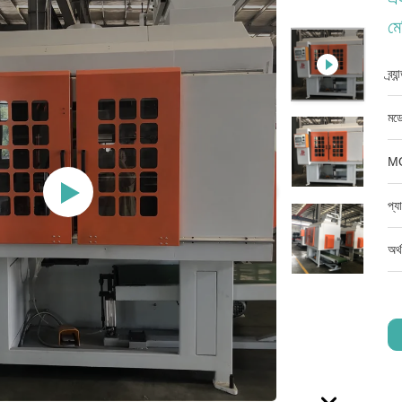
মে
ব্র্
মডে
M
প্য
অর্