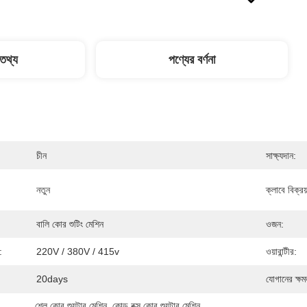
 তথ্য
পণ্যের বর্ণনা
চীন
সাক্ষ্যদান:
নতুন
ক্লাবে বিক্র
বালি কোর শুটিং মেশিন
ওজন:
:
220V / 380V / 415v
ওয়ারান্টীর:
20days
যোগানের ক্ষম
শেল কোর শ্যুটার মেশিন
, 
কোল্ড বক্স কোর শ্যুটার মেশিন