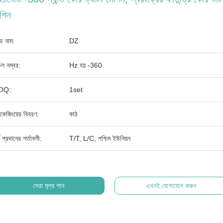
শিন
যান্ড নাম:
DZ
ল নম্বর:
Hz হয় -360
OQ:
1set
াকেজিংয়ের বিবরণ:
কাঠ
থ প্রদানের শর্তাবলী:
T/T, L/C, পশ্চিম ইউনিয়ন
সেরা মূল্য পান
এখনই যোগাযোগ করুন