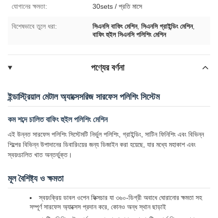
যোগানের ক্ষমতা:
30sets / প্রতি মাসে
বিশেষভাবে তুলে ধরা:
সিএনসি বাফিং মেশিন
,
সিএনসি গ্রাইন্ডিং মেশিন
,
বাফিং হুইল সিএনসি পলিশিং মেশিন
পণ্যের বর্ণনা
ইন্ডাস্ট্রিয়াল মেটাল অ্যাক্সেসরিজ সারফেস পলিশিং সিস্টেম
কম শব্দে চালিত বাফিং হুইল পলিশিং মেশিন
এই উন্নত সারফেস পলিশিং সিস্টেমটি নির্ভুল পলিশিং, গ্রাইন্ডিং, সাটিন ফিনিশিং এবং বিভিন্ন
শিল্পের বিভিন্ন উপাদানের ডিবারিংয়ের জন্য ডিজাইন করা হয়েছে, যার মধ্যে মহাকাশ এবং
স্বয়ংচালিত খাত অন্তর্ভুক্ত।
মূল বৈশিষ্ট্য ও ক্ষমতা
স্বয়ংক্রিয় ডাবল ওপেন ফিক্সচার যা ৩৬০-ডিগ্রী অবাধে ঘোরানোর ক্ষমতা সহ
সম্পূর্ণ সারফেস অ্যাক্সেস প্রদান করে, কোনও অন্ধ স্থান ছাড়াই