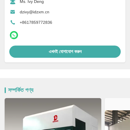
Ms. Ivy Deng
dzivy@idzxm.cn
+8617859772836
এখনই যোগাযোগ করুন
সম্পর্কিত পণ্য