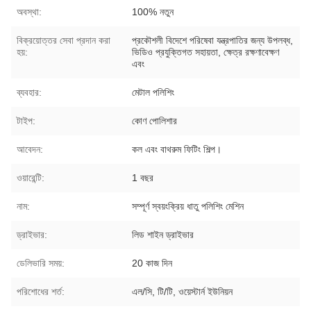
অবস্থা:
100% নতুন
বিক্রয়োত্তর সেবা প্রদান করা
প্রকৌশলী বিদেশে পরিষেবা যন্ত্রপাতির জন্য উপলব্ধ,
হয়:
ভিডিও প্রযুক্তিগত সহায়তা, ক্ষেত্র রক্ষণাবেক্ষণ
এবং
ব্যবহার:
মেটাল পলিশিং
টাইপ:
কোণ পোলিশার
আবেদন:
কল এবং বাথরুম ফিটিং শিল্প।
ওয়ারেন্টি:
1 বছর
নাম:
সম্পূর্ণ স্বয়ংক্রিয় ধাতু পলিশিং মেশিন
ড্রাইভার:
লিড শাইন ড্রাইভার
ডেলিভারি সময়:
20 কাজ দিন
পরিশোধের শর্ত:
এল/সি, টি/টি, ওয়েস্টার্ন ইউনিয়ন