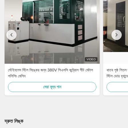
VIDEO
স্টেইনলেস স্টিল সিঙ্কের জন্য 380V পিএলসি কন্ট্রোল শীট মেটাল
ধাতব পৃষ্ঠ পিতল
পলিশিং মেশিন
স্টিল ডোর হ্যান্
সেরা মূল্য পান
দ্রুত লিঙ্ক