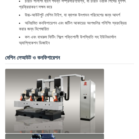
চারটি পলিশিং হুইল পর্যন্ত সম্প্রসারণযোগ্য, যা চারটি ওয়ার্ক পিসের যুগপৎ
প্রক্রিয়াকরণ সক্ষম করে
উচ্চ-আউটপুট মেশিন টাইপ, যা ব্যাপক উৎপাদন পরিবেশের জন্য আদর্শ
অনিয়মিত কনফিগারেশন এবং জটিল আকারের অংশগুলির পলিশিং স্বয়ংক্রিয়
করার জন্য বিশেষায়িত
কল এবং বাথরুম ফিটিং শিল্পে শক্তিশালী উপস্থিতি সহ ইউনিভার্সাল
অ্যাপ্লিকেশন ডিজাইন
মেশিন লেআউট ও কনফিগারেশন