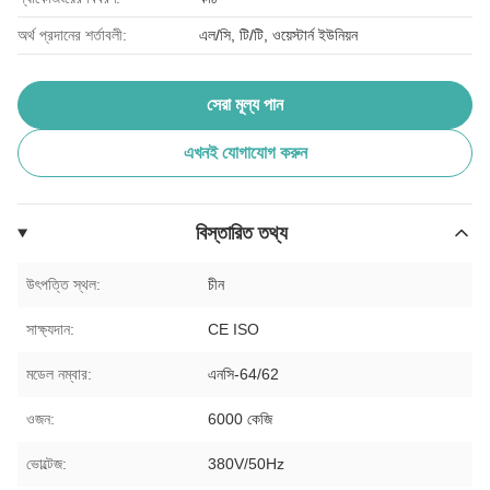
অর্থ প্রদানের শর্তাবলী:
এল/সি, টি/টি, ওয়েস্টার্ন ইউনিয়ন
সেরা মূল্য পান
এখনই যোগাযোগ করুন
বিস্তারিত তথ্য
উৎপত্তি স্থল:
চীন
সাক্ষ্যদান:
CE ISO
মডেল নম্বার:
এনসি-64/62
ওজন:
6000 কেজি
ভোল্টেজ:
380V/50Hz