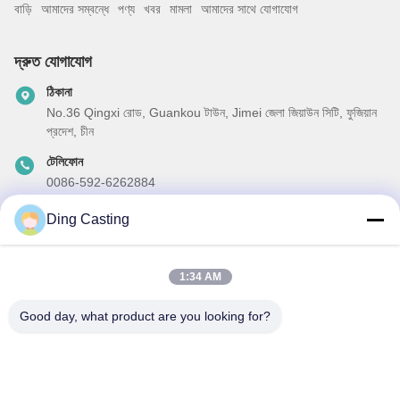
বাড়ি
আমাদের সম্বন্ধে
পণ্য
খবর
মামলা
আমাদের সাথে যোগাযোগ
দ্রুত যোগাযোগ
ঠিকানা
No.36 Qingxi রোড, Guankou টাউন, Jimei জেলা জিয়াউন সিটি, ফুজিয়ান
প্রদেশ, চীন
টেলিফোন
0086-592-6262884
ই-মেইল
Ding Casting
dzivy@idzxm.cn
1:34 AM
Good day, what product are you looking for?
আমাদের নিউজলেটার
আমাদের নিউজলেটারে সাবস্ক্রাইব করুন এবং আরও অনেক কিছু পেতে পারেন।