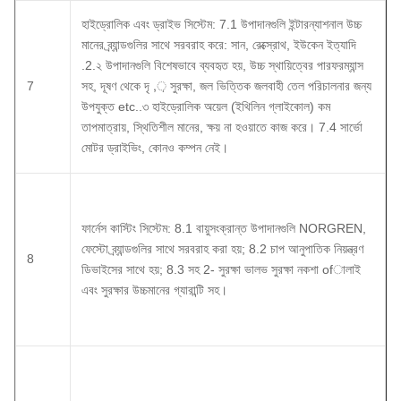
হাইড্রোলিক এবং ড্রাইভ সিস্টেম: 7.1 উপাদানগুলি ইন্টারন্যাশনাল উচ্চ
মানের ব্র্যান্ডগুলির সাথে সরবরাহ করে: সান, রেক্স্রোথ, ইউকেন ইত্যাদি
.2.২ উপাদানগুলি বিশেষভাবে ব্যবহৃত হয়, উচ্চ স্থায়িত্বের পারফরম্যান্স
7
সহ, দূষণ থেকে দৃ ,় সুরক্ষা, জল ভিত্তিক জলবাহী তেল পরিচালনার জন্য
উপযুক্ত etc..৩ হাইড্রোলিক অয়েল (ইথিলিন গ্লাইকোল) কম
তাপমাত্রায়, স্থিতিশীল মানের, ক্ষয় না হওয়াতে কাজ করে।
7.4 সার্ভো
মোটর ড্রাইভিং, কোনও কম্পন নেই।
ফার্নেস কাস্টিং সিস্টেম: 8.1 বায়ুসংক্রান্ত উপাদানগুলি NORGREN,
ফেস্টো ব্র্যান্ডগুলির সাথে সরবরাহ করা হয়;
8.2 চাপ আনুপাতিক নিয়ন্ত্রণ
8
ডিভাইসের সাথে হয়;
8.3 সহ 2- সুরক্ষা ভালভ সুরক্ষা নকশা ofালাই
এবং সুরক্ষার উচ্চমানের গ্যারান্টি সহ।