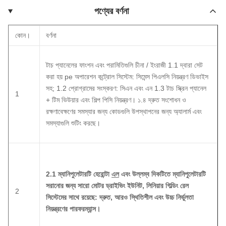
পণ্যের বর্ণনা
কোন।
বর্ণনা
টাচ প্যানেলের ফাংশন এবং পরামিতিগুলি চীনা / ইংরাজী 1.1 দ্বারা সেট
করা হয় pe অপারেশন কন্ট্রোল সিস্টেম: সিমেন্স পিএলসি নিয়ন্ত্রণ ডিভাইস
সহ;
1.2 প্রোগ্রামের সংস্করণ: সিএন এবং এন 1.3 টাচ স্ক্রিন প্যানেল
1
+ টিম ভিউয়ার এবং শিল্প পিসি নিয়ন্ত্রণ।
১.৪ দ্রুত সংশোধন ও
রক্ষণাবেক্ষণের সমস্যার জন্য কোডগুলি উপস্থাপনের জন্য অ্যালার্ম এবং
সমস্যাগুলি শুটিং করছে।
2.1 ম্যানিপুলেটারটি হেরোন্টা
এল
এবং উল্লম্ব দিকটিতে ম্যানিপুলেটারটি
সরানোর জন্য সারো মোটর ড্রাইভিং ইউনিট, লিনিয়ার গিল্ডিং রেল
2
সিস্টেমের সাথে রয়েছে: দ্রুত, আরও স্থিতিশীল এবং উচ্চ নির্ভুলতা
নিয়ন্ত্রণের পারফরম্যান্স।