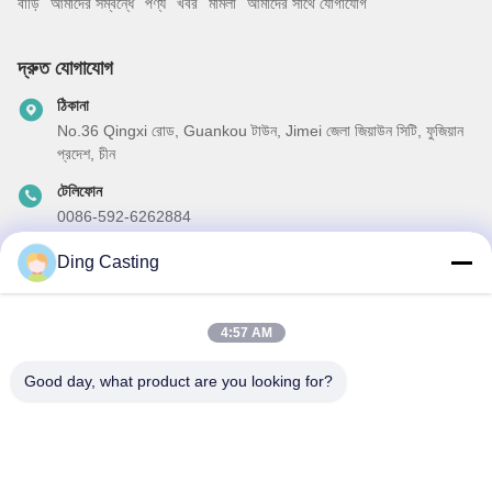
বাড়ি
আমাদের সম্বন্ধে
পণ্য
খবর
মামলা
আমাদের সাথে যোগাযোগ
দ্রুত যোগাযোগ
ঠিকানা
No.36 Qingxi রোড, Guankou টাউন, Jimei জেলা জিয়াউন সিটি, ফুজিয়ান
প্রদেশ, চীন
টেলিফোন
0086-592-6262884
ই-মেইল
Ding Casting
dzivy@idzxm.cn
4:57 AM
Good day, what product are you looking for?
আমাদের নিউজলেটার
আমাদের নিউজলেটারে সাবস্ক্রাইব করুন এবং আরও অনেক কিছু পেতে পারেন।