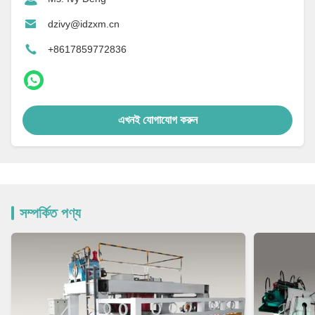
dzivy@idzxm.cn
+8617859772836
এখনই যোগাযোগ করুন
সম্পর্কিত পণ্য