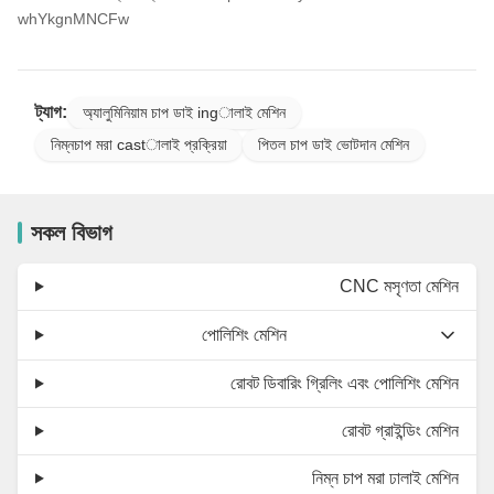
whYkgnMNCFw
ট্যাগ:
অ্যালুমিনিয়াম চাপ ডাই ingালাই মেশিন
নিম্নচাপ মরা castালাই প্রক্রিয়া
পিতল চাপ ডাই ভোটদান মেশিন
সকল বিভাগ
CNC মসৃণতা মেশিন
পোলিশিং মেশিন
রোবট ডিবারিং গ্রিলিং এবং পোলিশিং মেশিন
রোবট গ্রাইন্ডিং মেশিন
নিম্ন চাপ মরা ঢালাই মেশিন