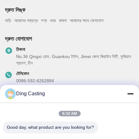
দ্রুত লিঙ্ক
বাড়ি
আমাদের সম্বন্ধে
পণ্য
খবর
মামলা
আমাদের সাথে যোগাযোগ
দ্রুত যোগাযোগ
ঠিকানা
No.36 Qingxi রোড, Guankou টাউন, Jimei জেলা জিয়াউন সিটি, ফুজিয়ান
প্রদেশ, চীন
টেলিফোন
0086-592-6262884
ই-মেইল
Ding Casting
dzivy@idzxm.cn
6:32 AM
Good day, what product are you looking for?
আমাদের নিউজলেটার
আমাদের নিউজলেটারে সাবস্ক্রাইব করুন এবং আরও অনেক কিছু পেতে পারেন।