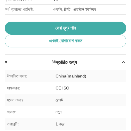
অর্থ প্রদানের শর্তাবলী:
এল/সি, টি/টি, ওয়েস্টার্ন ইউনিয়ন
সেরা মূল্য পান
এখনই যোগাযোগ করুন
বিস্তারিত তথ্য
উৎপত্তি স্থল:
China(mainland)
সাক্ষ্যদান:
CE ISO
মডেল নম্বার:
রোবট
অবস্থা:
নতুন
ওয়ারেন্টি:
1 বছর