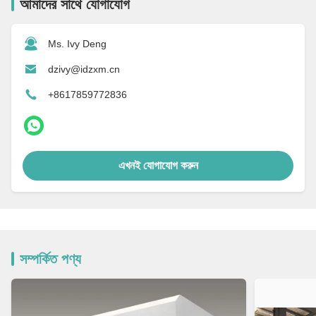
আমাদের সাথে যোগাযোগ
Ms. Ivy Deng
dzivy@idzxm.cn
+8617859772836
এখনই যোগাযোগ করুন
সম্পর্কিত পণ্য