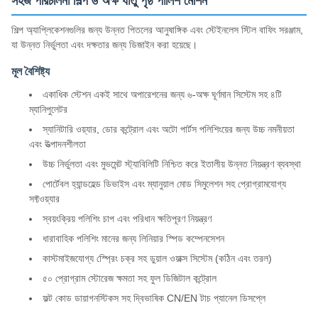
সহজ পরিচালনা শিল্প ৬ অক্ষ ধাতু পৃষ্ঠ পালিশ মেশিন
শিল্প অ্যাপ্লিকেশনগুলির জন্য উন্নত পিতলের আনুষাঙ্গিক এবং স্টেইনলেস স্টিল বাফিং সরঞ্জাম,
যা উন্নত নির্ভুলতা এবং দক্ষতার জন্য ডিজাইন করা হয়েছে।
মূল বৈশিষ্ট্য
একাধিক স্টেশন একই সাথে অপারেশনের জন্য ৬-অক্ষ ঘূর্ণমান সিস্টেম সহ ৪টি
ম্যানিপুলেটর
স্যানিটারি ওয়্যার, ডোর কন্ট্রোল এবং অটো পার্টস পলিশিংয়ের জন্য উচ্চ নমনীয়তা
এবং উত্পাদনশীলতা
উচ্চ নির্ভুলতা এবং মুভমেন্ট স্ট্যাবিলিটি নিশ্চিত করে ইতালীয় উন্নত নিয়ন্ত্রণ ব্যবস্থা
পোর্টেবল হ্যান্ডহেল্ড ডিভাইস এবং ম্যানুয়াল মোড সিমুলেশন সহ প্রোগ্রামযোগ্য
সফ্টওয়্যার
স্বয়ংক্রিয় পলিশিং চাপ এবং পরিধান ক্ষতিপূরণ নিয়ন্ত্রণ
ধারাবাহিক পলিশিং মানের জন্য লিনিয়ার স্পিড কম্পেনসেশন
কাস্টমাইজযোগ্য স্প্রেিং চক্র সহ ডুয়াল ওয়াক্স সিস্টেম (কঠিন এবং তরল)
৫০ প্রোগ্রাম স্টোরেজ ক্ষমতা সহ ফুল ডিজিটাল কন্ট্রোল
ফল্ট কোড ডায়াগনস্টিকস সহ দ্বিভাষিক CN/EN টাচ প্যানেল ডিসপ্লে