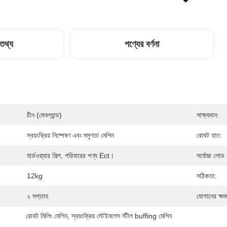
 তথ্য
পণ্যের বর্ণনা
চীন (মেনল্যান্ড)
সাক্ষ্যদান:
স্বয়ংক্রিয় নিষ্পেষণ এবং মসৃণতা মেশিন
রোবট হাত:
হার্ডওয়্যার শিল্প, পরিবারের পণ্য Ect।
সর্বোচ্চ লোড 
12kg
সঠিকতা:
২ সপ্তাহ
যোগানের ক্ষম
রোবট মিলিং মেশিন
, 
স্বয়ংক্রিয় স্টেইনলেস স্টীল buffing মেশিন