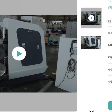
মে
ব্র্
মডে
M
দাম
প্য
অর্