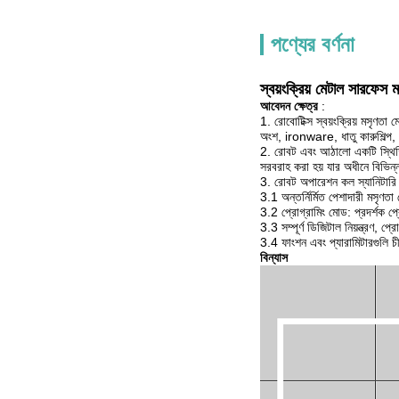
পণ্যের বর্ণনা
স্বয়ংক্রিয় মেটাল সারফেস 
আবেদন ক্ষেত্র
:
1. রোবোটিক্স স্বয়ংক্রিয় মসৃণতা ম
অংশ, ironware, ধাতু কারুশিল্প, ধাত
2. রোবট এবং আঠালো একটি স্থিতিশী
সরবরাহ করা হয় যার অধীনে বিভিন
3. রোবট অপারেশন কল স্যানিটারি গ
3.1 অন্তর্নির্মিত পেশাদারী মসৃণত
3.2 প্রোগ্রামিং মোড: প্রদর্শক প্র
3.3 সম্পূর্ণ ডিজিটাল নিয়ন্ত্রণ, 
3.4 ফাংশন এবং প্যারামিটারগুলি চীন
বিন্যাস