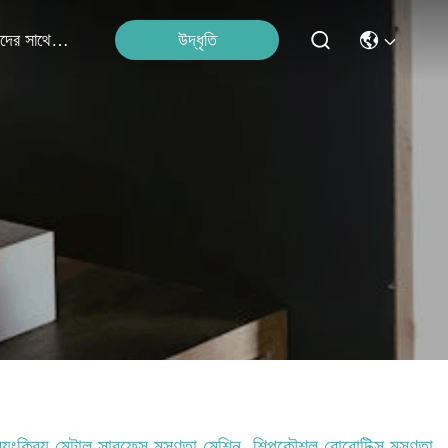
উদ্ধৃতি
আমাদের সাথে যোগাযোগ
বয়ংক্রিয় মেটাল সারফেস মসৃণতা মেশিন, শিল্পকৌশল রোবোটিক্স মসৃণতা