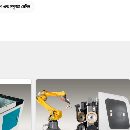
পেষণ এবং মসৃণতা মেশিন