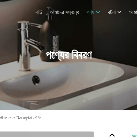
বাড়ি
আমাদের সম্বন্ধে
পণ্য
ঘটনা
পণ্যের বিবরণ
্পকৌশল রোবোটিক্স মসৃণতা মেশিন
স্