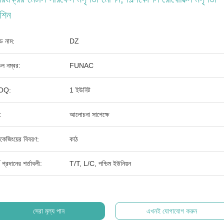
শিন
যান্ড নাম:
DZ
ল নম্বর:
FUNAC
OQ:
1 ইউনিট
:
আলোচনা সাপেক্ষে
াকেজিংয়ের বিবরণ:
কাঠ
থ প্রদানের শর্তাবলী:
T/T, L/C, পশ্চিম ইউনিয়ন
সেরা মূল্য পান
এখনই যোগাযোগ করুন