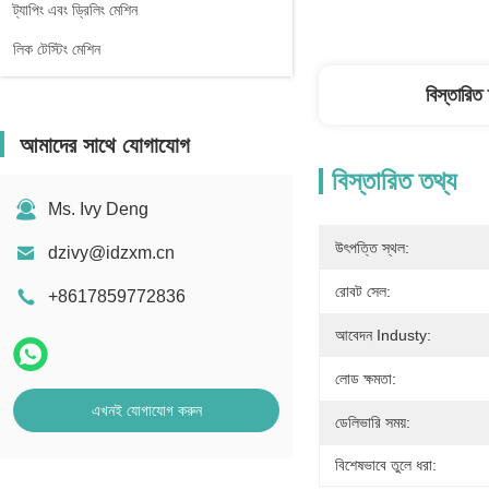
ট্যাপিং এবং ড্রিলিং মেশিন
লিক টেস্টিং মেশিন
বিস্তারিত
আমাদের সাথে যোগাযোগ
বিস্তারিত তথ্য
Ms. Ivy Deng
উৎপত্তি স্থল:
dzivy@idzxm.cn
রোবট সেল:
+8617859772836
আবেদন Industy:
লোড ক্ষমতা:
এখনই যোগাযোগ করুন
ডেলিভারি সময়:
বিশেষভাবে তুলে ধরা: