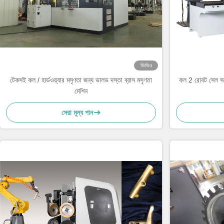
ভিডিও
টেকসই কল / হার্ডওয়্যার মসৃণতা জন্য ভালভ দস্তা ব্রাস মসৃণতা
কল 2 রোবট সেল সঙ্গে 
মেশিন
সেরা মূল্য পান