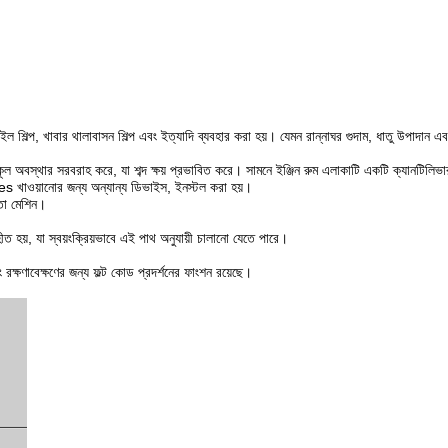
বাইল শিল্প, খাবার থালাবাসন শিল্প এবং ইত্যাদি ব্যবহার করা হয়।
যেমন রান্নাঘর গুদাম, ধাতু উপাদান এব
অবস্থার সরবরাহ করে, যা শব্দ ক্ষয় প্রভাবিত করে। সামনে ইঞ্জিন রুম এলাকাটি একটি ক্যানটিলিভা
es খাওয়ানোর জন্য অন্যান্য ডিভাইস, ইনস্টল করা হয়।
ণতা মেশিন।
হীত হয়, যা স্বয়ংক্রিয়ভাবে এই পাথ অনুযায়ী চালানো যেতে পারে।
 রক্ষণাবেক্ষণের জন্য ফল্ট কোড প্রদর্শনের ফাংশন রয়েছে।