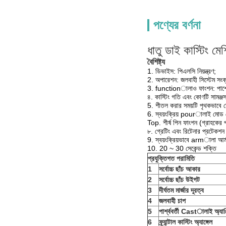
পণ্যের বর্ণনা
ধাতু ডাই কাস্টিং মে
বৈশিষ্ট্য
1. ডিভাইস: পিএলসি নিয়ন্ত্রণ;
2. অপারেশন: জলবাহী সিস্টেম সংক
3. functionালাও ফাংশন: পাশ
৪. কাস্টিং গতি এবং কোণটি সামঞ্
5. শীতল করার সময়টি পৃথকভাবে সে
6. স্বয়ংক্রিয় pourালাই মোড
Top. শীর্ষ পিন ফাংশন (গ্রাহকের প
৮. গ্রেটিং এবং রিটেনার প্রটেকশন ফ
9. স্বয়ংক্রিয়ভাবে armালা আর্ম
10. 20 ~ 30 সেকেন্ড শক্তি
প্রযুক্তিগত পরামিতি
1
সর্বোচ্চ ছাঁচ আকার
2
সর্বোচ্চ ছাঁচ উইগট
3
দীর্ঘতম মার্জার দূরত্ব
4
জলবাহী চাপ
5
পার্শ্ববর্তী Castালাই অ্যাঞ্
6
ফ্র্যান্টাল কাস্টিং অ্যাঙ্গেল