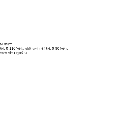
াও পদ্ধতি।
ীমা: 0-110 ডিগ্রি; ছাঁচটি কোণার পরিসীমা: 0-90 ডিগ্রি;
রণের ছাঁচের প্র্রোটেশন