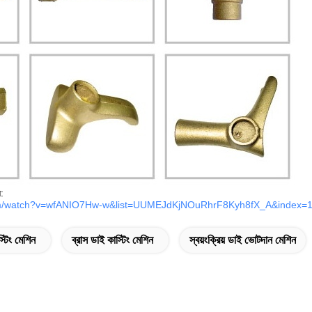
:
com/watch?v=wfANIO7Hw-w&list=UUMEJdKjNOuRhrF8Kyh8fX_A&index=
্টিং মেশিন
ব্রাস ডাই কাস্টিং মেশিন
স্বয়ংক্রিয় ডাই ভোটদান মেশিন