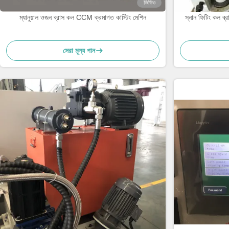
ভিডিও
ম্যানুয়াল ওজন ব্রাস কল CCM ক্রমাগত কাস্টিং মেশিন
স্নান ফিটিং কল ব্রা
সেরা মূল্য পান