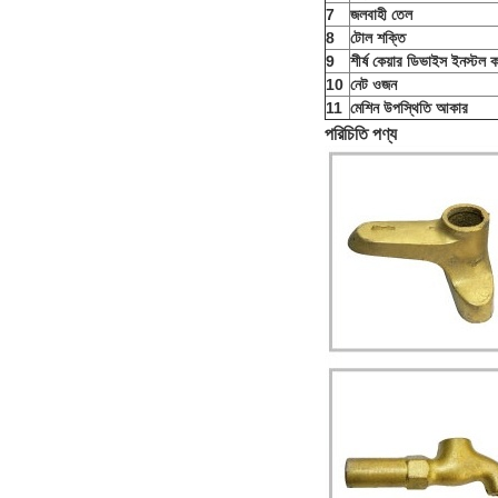
7
জলবাহী তেল
8
টোল শক্তি
9
শীর্ষ কেয়ার ডিভাইস ইনস্টল ক
10
নেট ওজন
11
মেশিন উপস্থিতি আকার
পরিচিতি পণ্য