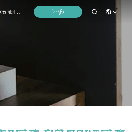
উদ্ধৃতি
আমাদের সাথে যোগাযোগ
টাল মরা ঢালাই মেশিন, পাইপ ফিটিং জন্য কম চাপ মরা ঢালাই মেশিন