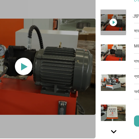
ব্র্
মডে
M
দাম
প্য
অর্