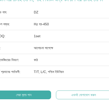
যান্ড নাম:
DZ
ল নম্বর:
Hz হয়-450
OQ:
1set
:
আলোচনা সাপেক্ষে
াকেজিংয়ের বিবরণ:
কাঠ
থ প্রদানের শর্তাবলী:
T/T, L/C, পশ্চিম ইউনিয়ন
সেরা মূল্য পান
এখনই যোগাযোগ করুন