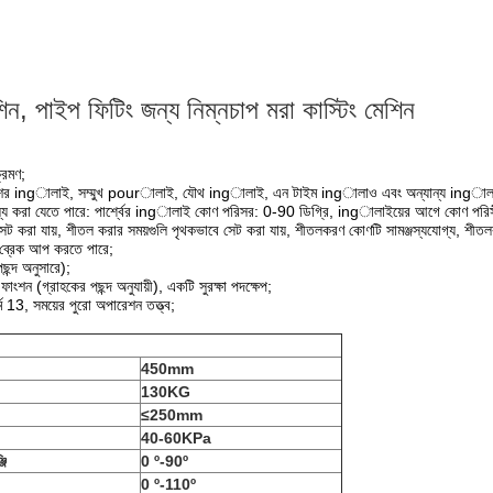
শিন, পাইপ ফিটিং জন্য নিম্নচাপ মরা কাস্টিং মেশিন
্রমণ;
ের ingালাই, সম্মুখ pourালাই, যৌথ ingালাই, এন টাইম ingালাও এবং অন্যান্য ingাল
জস্য করা যেতে পারে: পার্শ্বের ingালাই কোণ পরিসর: 0-90 ডিগ্রি, ingালাইয়ের আগে কোণ পরিস
ট করা যায়, শীতল করার সময়গুলি পৃথকভাবে সেট করা যায়, শীতলকরণ কোণটি সামঞ্জস্যযোগ্য, শীতলক
 ব্রেক আপ করতে পারে;
ছন্দ অনুসারে);
াংশন (গ্রাহকের পছন্দ অনুযায়ী), একটি সুরক্ষা পদক্ষেপ;
 13, সময়ের পুরো অপারেশন তত্ত্ব;
450mm
130KG
≤250mm
40-60KPa
জি
0
º-90º
0
º-110º