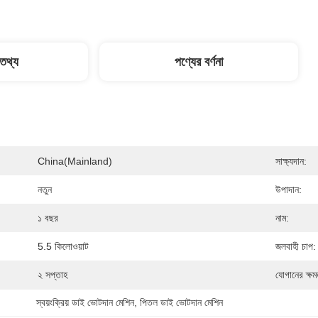
 তথ্য
পণ্যের বর্ণনা
China(mainland)
সাক্ষ্যদান:
নতুন
উপাদান:
১ বছর
নাম:
5.5 কিলোওয়াট
জলবাহী চাপ:
২ সপ্তাহ
যোগানের ক্ষম
স্বয়ংক্রিয় ডাই ভোটদান মেশিন
, 
পিতল ডাই ভোটদান মেশিন