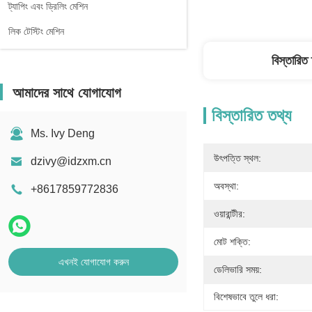
ট্যাপিং এবং ড্রিলিং মেশিন
লিক টেস্টিং মেশিন
বিস্তারিত
আমাদের সাথে যোগাযোগ
বিস্তারিত তথ্য
Ms. Ivy Deng
উৎপত্তি স্থল:
dzivy@idzxm.cn
অবস্থা:
+8617859772836
ওয়ারান্টীর:
মোট শক্তি:
এখনই যোগাযোগ করুন
ডেলিভারি সময়:
বিশেষভাবে তুলে ধরা: