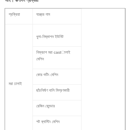
আই। উত্পাদন প্রক্রিয়া
প্রক্রিয়া
যন্ত্রের নাম
ধুলা-নিষ্কাশন ইউনিট
নিম্নচাপ মরা castালাই
মেশিন
কোর শুটিং মেশিন
মরা ঢালাই
ছাঁচনির্মাণ বালি মিশ্রণকারী
রেজিন ব্লেন্ডার
শট ব্লাস্টিং মেশিন