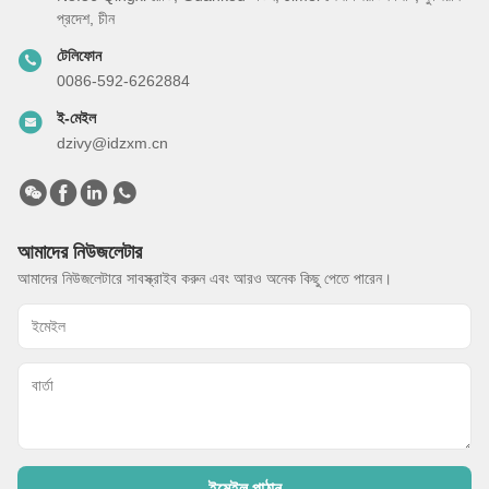
প্রদেশ, চীন
টেলিফোন
0086-592-6262884
ই-মেইল
dzivy@idzxm.cn
আমাদের নিউজলেটার
আমাদের নিউজলেটারে সাবস্ক্রাইব করুন এবং আরও অনেক কিছু পেতে পারেন।
ইমেইল পাঠান