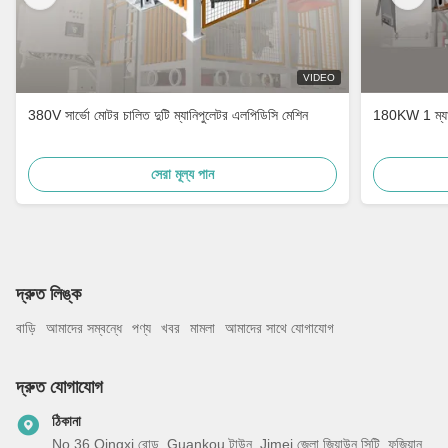
VIDEO
380V সার্ভো মোটর চালিত দুটি ম্যানিপুলেটর এলপিডিসি মেশিন
180KW 1 ম্যানি
সেরা মূল্য পান
দ্রুত লিঙ্ক
বাড়ি
আমাদের সম্বন্ধে
পণ্য
খবর
মামলা
আমাদের সাথে যোগাযোগ
দ্রুত যোগাযোগ
ঠিকানা
No.36 Qingxi রোড, Guankou টাউন, Jimei জেলা জিয়াউন সিটি, ফুজিয়ান