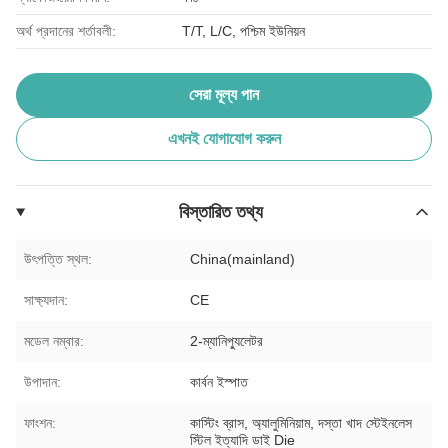
অর্থ প্রদানের শর্তাবলী:
T/T, L/C, পশ্চিম ইউনিয়ন
সেরা মূল্য পান
এখনই যোগাযোগ করুন
বিস্তারিত তথ্য
উৎপত্তি স্থল:
China(mainland)
সাক্ষ্যদান:
CE
মডেল নম্বার:
2-ম্যানিপ্যুলেটর
উপাদান:
কার্বন ইস্পাত
ফাংশন:
কাস্টিং ব্রাস, অ্যালুমিনিয়াম, দস্তা খাদ স্টেইনলেস
স্টিল ইত্যাদি ডাই Die