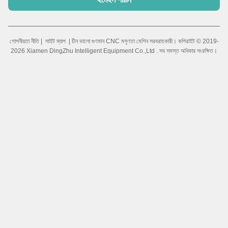
গোপনীয়তা নীতি
|
সাইট ম্যাপ
| চীন ভালো গুণমান CNC মসৃণতা মেশিন সরবরাহকারী। কপিরাইট © 2019-
2026 Xiamen DingZhu Intelligent Equipment Co.,Ltd . সব সমস্ত অধিকার সংরক্ষিত।