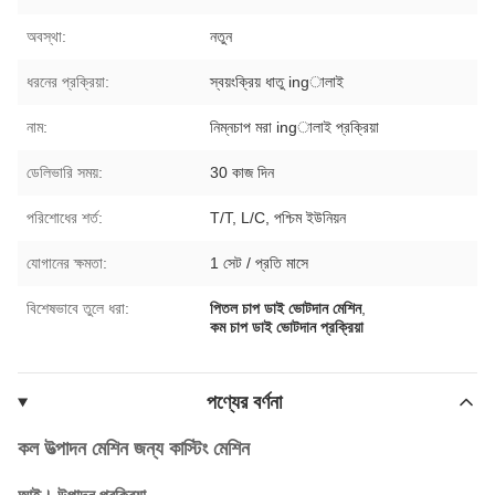
অবস্থা:
নতুন
ধরনের প্রক্রিয়া:
স্বয়ংক্রিয় ধাতু ingালাই
নাম:
নিম্নচাপ মরা ingালাই প্রক্রিয়া
ডেলিভারি সময়:
30 কাজ দিন
পরিশোধের শর্ত:
T/T, L/C, পশ্চিম ইউনিয়ন
যোগানের ক্ষমতা:
1 সেট / প্রতি মাসে
বিশেষভাবে তুলে ধরা:
পিতল চাপ ডাই ভোটদান মেশিন
,
কম চাপ ডাই ভোটদান প্রক্রিয়া
পণ্যের বর্ণনা
কল উত্পাদন মেশিন জন্য কাস্টিং মেশিন