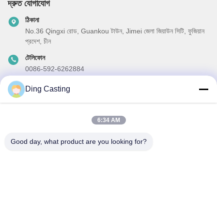
দ্রুত যোগাযোগ
ঠিকানা
No.36 Qingxi রোড, Guankou টাউন, Jimei জেলা জিয়াউন সিটি, ফুজিয়ান
প্রদেশ, চীন
টেলিফোন
0086-592-6262884
ই-মেইল
Ding Casting
dzivy@idzxm.cn
6:34 AM
Good day, what product are you looking for?
আমাদের নিউজলেটার
আমাদের নিউজলেটারে সাবস্ক্রাইব করুন এবং আরও অনেক কিছু পেতে পারেন।