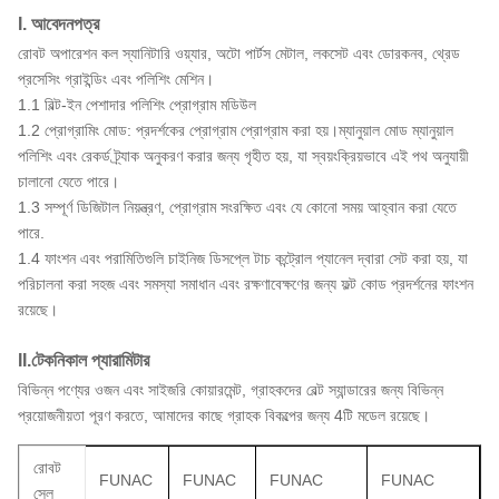
I. আবেদনপত্র
রোবট অপারেশন কল স্যানিটারি ওয়্যার, অটো পার্টস মেটাল, লকসেট এবং ডোরকনব, থ্রেড
প্রসেসিং গ্রাইন্ডিং এবং পলিশিং মেশিন।
1.1 বিল্ট-ইন পেশাদার পলিশিং প্রোগ্রাম মডিউল
1.2 প্রোগ্রামিং মোড: প্রদর্শকের প্রোগ্রাম প্রোগ্রাম করা হয়।ম্যানুয়াল মোড ম্যানুয়াল
পলিশিং এবং রেকর্ড ট্র্যাক অনুকরণ করার জন্য গৃহীত হয়, যা স্বয়ংক্রিয়ভাবে এই পথ অনুযায়ী
চালানো যেতে পারে।
1.3 সম্পূর্ণ ডিজিটাল নিয়ন্ত্রণ, প্রোগ্রাম সংরক্ষিত এবং যে কোনো সময় আহ্বান করা যেতে
পারে.
1.4 ফাংশন এবং পরামিতিগুলি চাইনিজ ডিসপ্লে টাচ কন্ট্রোল প্যানেল দ্বারা সেট করা হয়, যা
পরিচালনা করা সহজ এবং সমস্যা সমাধান এবং রক্ষণাবেক্ষণের জন্য ফল্ট কোড প্রদর্শনের ফাংশন
রয়েছে।
II.টেকনিকাল প্যারামিটার
বিভিন্ন পণ্যের ওজন এবং সাইজরি কোয়ারমেন্ট, গ্রাহকদের বেল্ট স্যান্ডারের জন্য বিভিন্ন
প্রয়োজনীয়তা পূরণ করতে, আমাদের কাছে গ্রাহক বিকল্পের জন্য 4টি মডেল রয়েছে।
রোবট
FUNAC
FUNAC
FUNAC
FUNAC
সেল