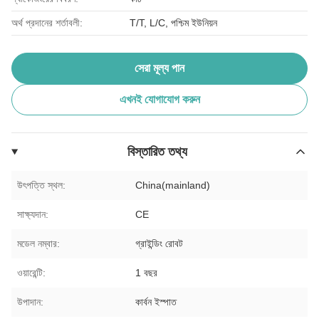
অর্থ প্রদানের শর্তাবলী:
T/T, L/C, পশ্চিম ইউনিয়ন
সেরা মূল্য পান
এখনই যোগাযোগ করুন
বিস্তারিত তথ্য
উৎপত্তি স্থল:
China(mainland)
সাক্ষ্যদান:
CE
মডেল নম্বার:
গ্রাইন্ডিং রোবট
ওয়ারেন্টি:
1 বছর
উপাদান:
কার্বন ইস্পাত