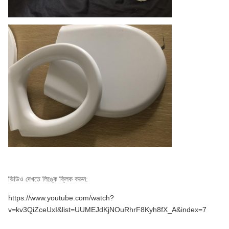
পরিমাণ
বালি
3000
3000
বেল্ট
4000mm×4
4000mm×4
মিমি × 4
মিমি × 4
মাত্রা
ফিড
1
1
টেবিল
1
1
ভিডিও দেখতে লিঙ্কে ক্লিক করুন:
https://www.youtube.com/watch?
v=kv3QiZceUxI&list=UUMEJdKjNOuRhrF8Kyh8fX_A&index=7