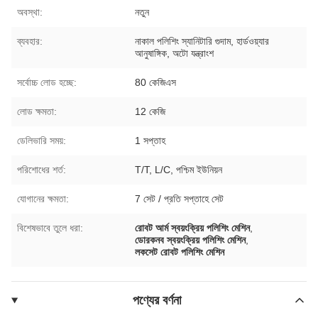
অবস্থা:
নতুন
ব্যবহার:
নাকাল পলিশিং স্যানিটারি গুদাম, হার্ডওয়্যার
আনুষাঙ্গিক, অটো যন্ত্রাংশ
সর্বোচ্চ লোড হচ্ছে:
80 কেজিএস
লোড ক্ষমতা:
12 কেজি
ডেলিভারি সময়:
1 সপ্তাহ
পরিশোধের শর্ত:
T/T, L/C, পশ্চিম ইউনিয়ন
যোগানের ক্ষমতা:
7 সেট / প্রতি সপ্তাহে সেট
বিশেষভাবে তুলে ধরা:
রোবট আর্ম স্বয়ংক্রিয় পলিশিং মেশিন
,
ডোরকনব স্বয়ংক্রিয় পলিশিং মেশিন
,
লকসেট রোবট পলিশিং মেশিন
পণ্যের বর্ণনা