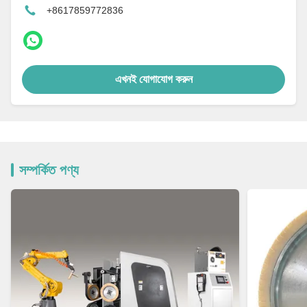
+8617859772836
এখনই যোগাযোগ করুন
সম্পর্কিত পণ্য