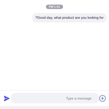
1:52 PM
رابط سريع
Good day, what product are you looking for?
المنزل
حولنا
المنتجات
أخبار
القضايا
اتصل بنا
اتصال سريع
العنوان
No.36 طريق Qingxi ، مدينة Guankou ، Jimei District Xiamen
City ، مقاطعة Fujian ، الصين
الهاتف
0086-592-6262884
البريد الإلكتروني
dzivy@idzxm.cn
نشرتنا الإخبارية