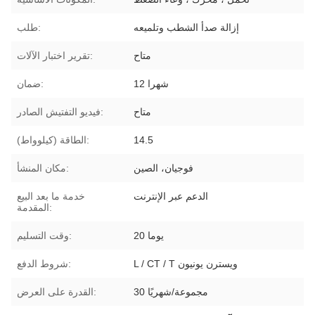
إزالة صدأ الشطب وتلميعه
طلب:
متاح
تقرير اختبار الآلات:
12 شهرا
ضمان:
متاح
فيديو التفتيش الصادر:
14.5
الطاقة (كيلوواط):
فوجيان، الصين
مكان المنشأ:
الدعم عبر الإنترنت
خدمة ما بعد البيع
المقدمة:
20 يوما
وقت التسليم:
L / CT / T ويسترن يونيون
شروط الدفع:
30 مجموعة/شهريًا
القدرة على العرض: