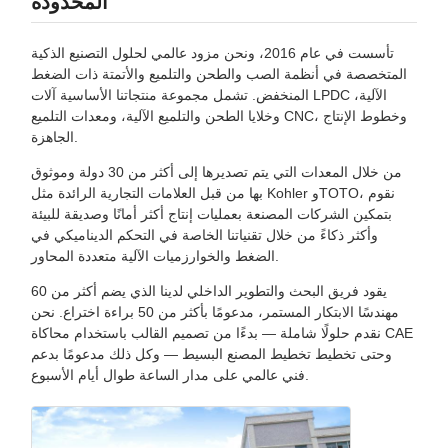
المحدودة
تأسست في عام 2016، ونحن مزود عالمي لحلول التصنيع الذكية
المتخصصة في أنظمة الصب والطحن والتلميع والأتمتة ذات الضغط
المنخفض. تشمل مجموعة منتجاتنا الأساسية آلات LPDC الآلية،
وخلايا الطحن والتلميع الآلية، ومعدات التلميع CNC، وخطوط الإنتاج
الجاهزة.
من خلال المعدات التي يتم تصديرها إلى أكثر من 30 دولة وموثوق
بها من قبل العلامات التجارية الرائدة مثل Kohler وTOTO، نقوم
بتمكين الشركات المصنعة بعمليات إنتاج أكثر أمانًا وصديقة للبيئة
وأكثر ذكاءً من خلال تقنياتنا الخاصة في التحكم الديناميكي في
الضغط والخوارزميات الآلية متعددة المحاور.
يقود فريق البحث والتطوير الداخلي لدينا الذي يضم أكثر من 60
مهندسًا الابتكار المستمر، مدعومًا بأكثر من 50 براءة اختراع. نحن
نقدم حلولًا شاملة — بدءًا من تصميم القالب باستخدام محاكاة CAE
وحتى تخطيط تخطيط المصنع البسيط — وكل ذلك مدعومًا بدعم
فني عالمي على مدار الساعة طوال أيام الأسبوع.