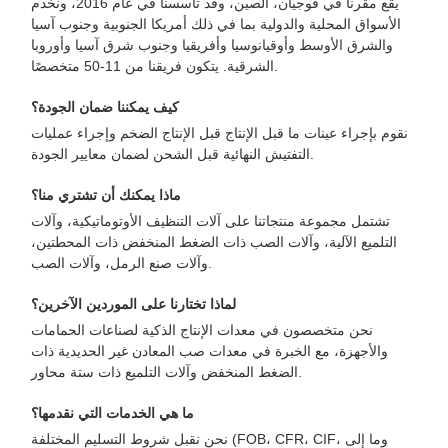
يقع مقرنا في فوجيان، الصين، وقد تأسسنا في عام 2016، ونخدم
الأسواق المحلية والدولية بما في ذلك أمريكا الجنوبية وجنوب آسيا
والشرق الأوسط وأوقيانوسيا وأفريقيا وجنوب شرق آسيا وأوروبا
الشرقية. يتكون فريقنا من 11-50 متخصصًا.
كيف يمكننا ضمان الجودة؟
نقوم بإجراء عينات ما قبل الإنتاج قبل الإنتاج الضخم وإجراء عمليات
التفتيش النهائية قبل الشحن لضمان معايير الجودة.
ماذا يمكنك أن تشتري منا؟
تشتمل مجموعة منتجاتنا على آلات التنظيف الأوتوماتيكية، وآلات
التلميع الآلية، وآلات الصب ذات الضغط المنخفض ذات المحطتين،
وآلات صنع الرمل، وآلات الصب.
لماذا تختارنا على الموردين الآخرين؟
نحن متخصصون في معدات الإنتاج الذكية لصناعات الحمامات
والأجهزة، مع الخبرة في معدات صب المعادن غير الحديدية ذات
الضغط المنخفض وآلات التلميع ذات ستة محاور.
ما هي الخدمات التي نقدمها؟
نحن نقبل شروط التسليم المختلفة (FOB، CFR، CIF، وما إلى