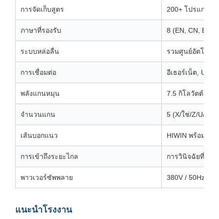
การจัดเก็บสูตร
200+ โปรแกรม
ภาษาที่รองรับ
8 (EN, CN, ES, F
ระบบหล่อลื่น
รวมศูนย์อัตโนมัต
การเชื่อมต่อ
อีเธอร์เน็ต, USB 
พลังแกนหมุน
7.5 กิโลวัตต์
จำนวนแกน
5 (X/ใช่/Z/U/V)
เส้นบอกแนว
HIWIN พร้อมพอร์ต
การเข้าถึงระยะไกล
การวินิจฉัยที่ปล
พาวเวอร์ซัพพลาย
380V / 50Hz / 3 
แนะนำโรงงาน