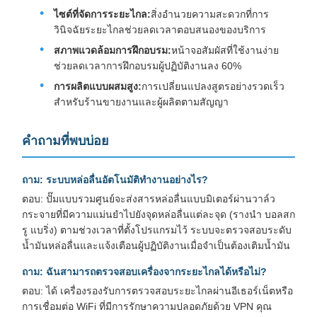
ไซต์ที่จัดการระยะไกล:
สิ่งอำนวยความสะดวกที่การ
วินิจฉัยระยะไกลช่วยลดเวลาตอบสนองของบริการ
สภาพแวดล้อมการฝึกอบรม:
หน้าจอสัมผัสที่ใช้งานง่าย
ช่วยลดเวลาการฝึกอบรมผู้ปฏิบัติงานลง 60%
การผลิตแบบผสมสูง:
การเปลี่ยนแปลงสูตรอย่างรวดเร็ว
สำหรับร้านขายงานและผู้ผลิตตามสัญญา
คำถามที่พบบ่อย
ถาม: ระบบหล่อลื่นอัตโนมัติทำงานอย่างไร?
ตอบ: ปั๊มแบบรวมศูนย์จะส่งสารหล่อลื่นแบบมิเตอร์ผ่านวาล์ว
กระจายที่มีความแม่นยำไปยังจุดหล่อลื่นแต่ละจุด (รางนำ บอลสก
รู แบริ่ง) ตามช่วงเวลาที่ตั้งโปรแกรมไว้ ระบบจะตรวจสอบระดับ
น้ำมันหล่อลื่นและแจ้งเตือนผู้ปฏิบัติงานเมื่อจำเป็นต้องเติมน้ำมัน
ถาม: ฉันสามารถตรวจสอบเครื่องจากระยะไกลได้หรือไม่?
ตอบ: ได้ เครื่องรองรับการตรวจสอบระยะไกลผ่านอีเธอร์เน็ตหรือ
การเชื่อมต่อ WiFi ที่มีการรักษาความปลอดภัยด้วย VPN คุณ