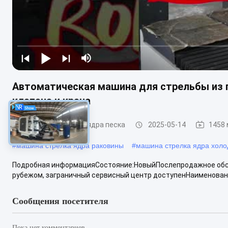
Автоматическая машина для стрельбы из п
клапана и крана
Машина стрельбы ядра песка
2025-05-14
1458
#
машина стрелка ядра раковины
#
машина стрелка ядра холо
Подробная информацияСостояние:НовыйПослепродажное обс
рубежом, заграничный сервисный центр доступенНаименование
Сообщения посетителя
Пока нет комментариев