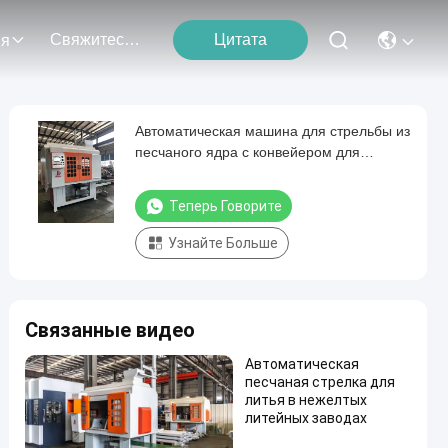
Свяжитесь С Нами
Цитата
ия
Автоматическая машина для стрельбы из
песчаного ядра с конвейером для
латунного клапана и крана
Теперь Говорите
Узнайте Больше
Связанные видео
Автоматическая
песчаная стрелка для
литья в нежелтых
литейных заводах