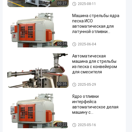
Машина стрельбы ядра песк
00:27
2025-08-11
а
Машина стрельбы ядра
песка ИСО
автоматическая для
латунной отливки
плавильни Фаусет
металла
Машина стрельбы ядра песк
00:34
2025-06-04
а
Автоматическая
машина для стрельбы
из песка с конвейером
для смесителя
Машина стрельбы ядра песк
00:35
2025-05-29
а
Ядро отливки
интерфейса
автоматическое делая
машину с
транспортером мотора
для Фаусет
Машина стрельбы ядра песк
00:22
2025-05-16
а