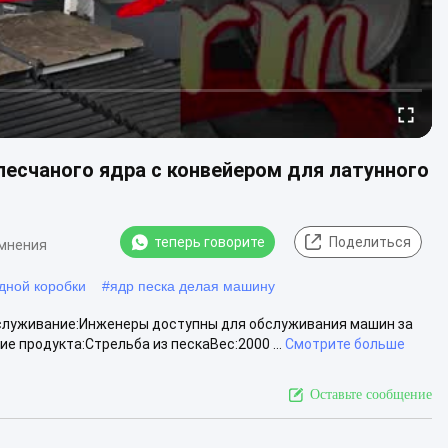
есчаного ядра с конвейером для латунного
теперь говорите
Поделиться
 мнения
дной коробки
#
ядр песка делая машину
луживание:Инженеры доступны для обслуживания машин за
 продукта:Стрельба из пескаВес:2000 ...
Смотрите больше
Оставьте сообщение