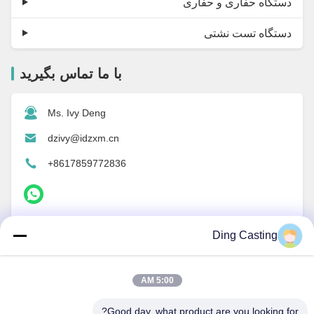
دستگاه حفاری و حفاری
دستگاه تست نشتی
با ما تماس بگیرید
Ms. Ivy Deng
dzivy@idzxm.cn
+8617859772836
حالا تماس بگیرید
Ding Casting
5:00 AM
Good day, what product are you looking for?