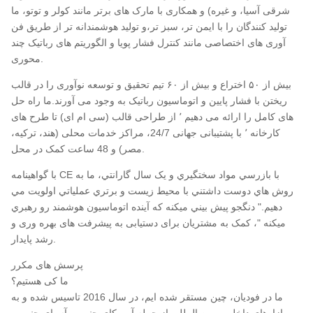
شرقی آسیا، و غیره) و همکاری با مارک های برتر مانند کولر و توتو، ما
تولید کنندگان را با ایمن تر، سبز تر،و تولید هوشمندانه تر از طریق فن
آوری های اختصاصی مانند کنترل فشار پویا و الگوریتم های رباتیک چند
محوری.
بیش از ۵۰ اختراع و بیش از ۶۰ تیم تحقیق و توسعه نوآوری را در قالب
ریختن با فشار پایین و اتوماسیون رباتیک به وجود می آورند.ما راه حل
های کامل را ارائه می دهیم ٬ از طراحی قالب (سی ام ای) تا طرح های
کارخانه ٬ با پشتیبانی جهانی 24/7، مراکز خدمات محلی (هند، ترکیه،
مصر) و 48 ساعت کمک در محل.
با گواهينامه CE با بازرسي مواد سختگيري و يک سال گارانتي، ما به
روش هاي دوست داشتني با محیط زیست و برتري عملياتي اولویت مي
دهيم." دنگجو پيش بيني ميکنه که آينده اتوماسيون هوشمند رو رهبري
ميکنه "، کمک به مشتریان برای دستیابی به پیشرفت های بهره وری و
رشد پایدار.
پرسش های مکرر
ما کی هستیم؟
ما در فودیان، چین مستقر شده ایم، در سال 2016 تاسیس شده و به
بازارهای داخلی و بین المللی از جمله آمریکای جنوبی، آسیای جنوبی،