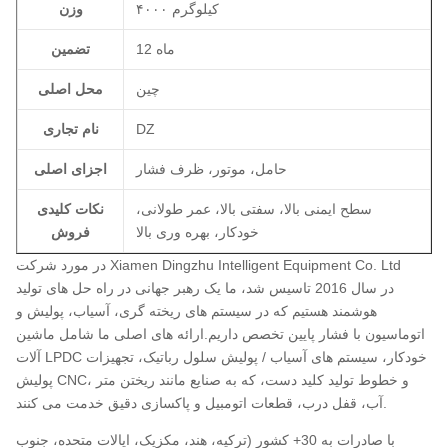
۴۰۰۰ کیلوگرم
وزن
12 ماه
تضمین
چین
محل اصلی
DZ
نام تجاری
حامل، موتور، ظرف فشار
اجزای اصلی
سطح ایمنی بالا، سفتی بالا، عمر طولانی،
نکات کلیدی
خودکار، بهره وری بالا
فروش
در مورد شرکت Xiamen Dingzhu Intelligent Equipment Co. Ltd
در سال 2016 تاسیس شد، ما یک رهبر جهانی در راه حل های تولید
هوشمند هستیم که در سیستم های ریخته گری، آسیاب، پولیش و
اتوماسیون با فشار پایین تخصص داریم.ارائه های اصلی ما شامل ماشین
آلات LPDC خودکار، سیستم های آسیاب / پولیش سلول رباتیک، تجهیزات
پولیش CNC، و خطوط تولید کلید دست، که به صنایع مانند ریختن متر
آب، قفل درب، قطعات اتومبیل و پاکسازی دقیق خدمت می کنند.
با صادرات به 30+ کشور (ترکیه، هند، مکزیک، ایالات متحده، جنوب