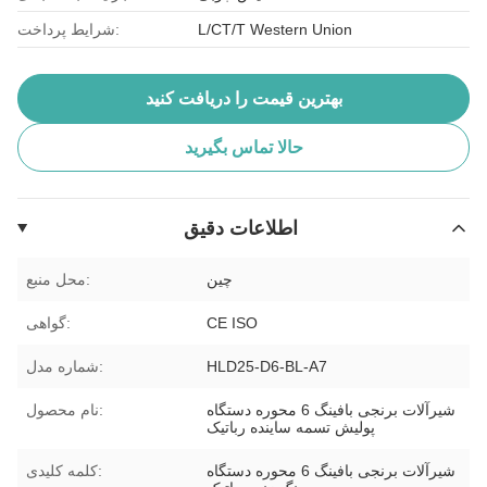
L/CT/T Western Union
شرایط پرداخت:
بهترین قیمت را دریافت کنید
حالا تماس بگیرید
اطلاعات دقیق
چین
محل منبع:
CE ISO
گواهی:
HLD25-D6-BL-A7
شماره مدل:
شیرآلات برنجی بافینگ 6 محوره دستگاه
نام محصول:
پولیش تسمه ساینده رباتیک
شیرآلات برنجی بافینگ 6 محوره دستگاه
کلمه کلیدی: