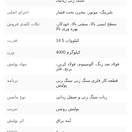
سنگ زنی رباتیک
بلبرینگ، موتور، مخزن تحت فشار
اجزای اصلی:
سطح ایمنی بالا، سفتی بالا، خودکار،
نکات کلیدی فروش:
بهره وری بالا
14.5 کیلووات
قدرت:
4000 کیلوگرم
وزن:
فولاد ضد زنگ، آلومینیوم، فولاد کربن،
مواد پولیش:
برنج، فلز
قطعه کار فلزی سنگ زنی سنگ زنی
برنامه:
پولیش
ربات سنگ زنی و صیقل زدایی
نوع ماشین:
پولیش روشن
مزیت:
آینه براق
اثر پولیش: