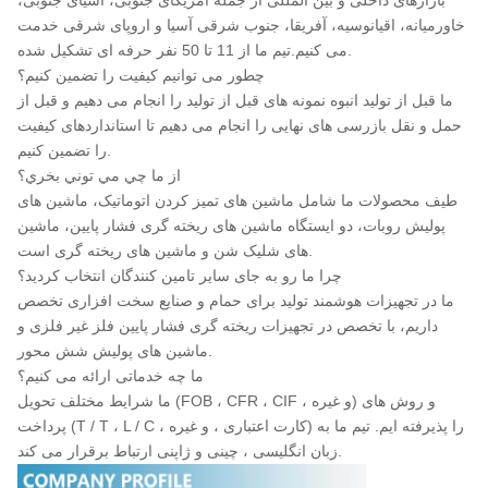
خاورمیانه، اقیانوسیه، آفریقا، جنوب شرقی آسیا و اروپای شرقی خدمت
می کنیم.تیم ما از 11 تا 50 نفر حرفه ای تشکیل شده.
چطور می توانیم کیفیت را تضمین کنیم؟
ما قبل از تولید انبوه نمونه های قبل از تولید را انجام می دهیم و قبل از
حمل و نقل بازرسی های نهایی را انجام می دهیم تا استانداردهای کیفیت
را تضمین کنیم.
از ما چي مي توني بخري؟
طیف محصولات ما شامل ماشین های تمیز کردن اتوماتیک، ماشین های
پولیش روبات، دو ایستگاه ماشین های ریخته گری فشار پایین، ماشین
های شلیک شن و ماشین های ریخته گری است.
چرا ما رو به جای سایر تامین کنندگان انتخاب کردید؟
ما در تجهیزات هوشمند تولید برای حمام و صنایع سخت افزاری تخصص
داریم، با تخصص در تجهیزات ریخته گری فشار پایین فلز غیر فلزی و
ماشین های پولیش شش محور.
ما چه خدماتی ارائه می کنیم؟
ما شرایط مختلف تحویل (FOB ، CFR ، CIF ، و غیره) و روش های
پرداخت (T / T ، L / C ، کارت اعتباری ، و غیره) را پذیرفته ایم. تیم ما به
زبان انگلیسی ، چینی و ژاپنی ارتباط برقرار می کند.