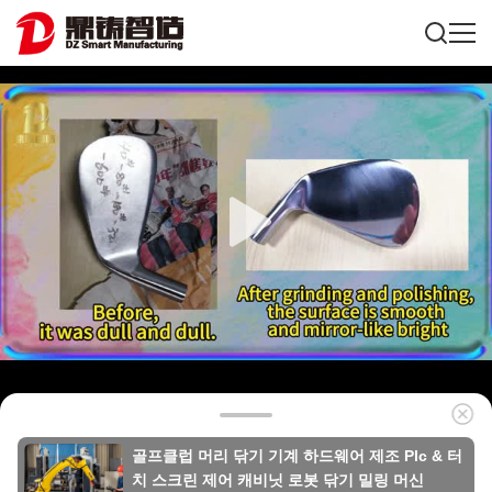
골프클럽 머리 닦기 기계 하드웨어 제조 Plc & 터
치 스크린 제어 캐비닛 로봇 닦기 밀링 머신