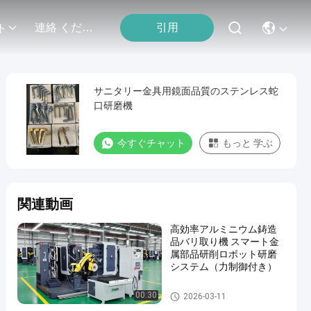
引用
連絡 ください
ト
サニタリー金具用鏡面品質のステンレス蛇
口研磨機
今すぐチャット
もっと 学ぶ
関連動画
高効率アルミニウム鋳造
品バリ取り機 スマート金
属部品研削ロボット研磨
システム（力制御付き）
自動粉砕の磨く機械
00:30
2026-03-11