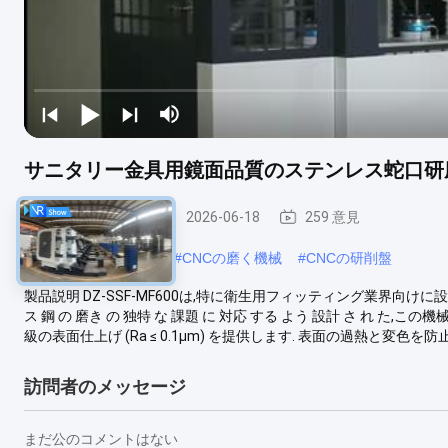
サニタリー金具用鏡面品質のステンレス蛇口研
CNCの磨く機械
2026-06-18
259 意見
#
産業金属の磨く機械
#
CNCの磨く機械
#
CNCの研削盤
製品説明 DZ-SSF-MF600は,特に衛生用フィッティング業界向けに
ス 鋼 の 磨き の 独特 な 課題 に 対応 する よう 設計 さ れ た
級の表面仕上げ (Ra ≤ 0.1μm) を提供します. 表面の過熱と変色を防止
訪問者のメッセージ
まだ公のコメントはない