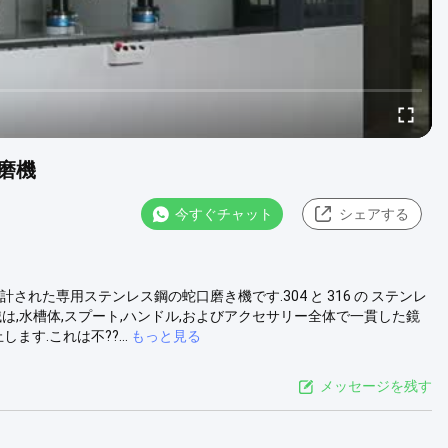
磨機
今すぐチャット
シェアする
設計された専用ステンレス鋼の蛇口磨き機です.304 と 316 の ステンレ
,この機械は,水槽体,スプート,ハンドル,およびアクセサリー全体で一貫した鏡
します.これは不??...
もっと見る
メッセージを残す