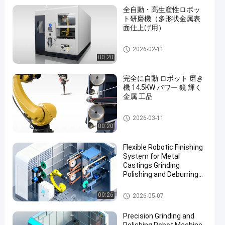
全自動・高生産性ロボッ
ト研磨機（多形状金属表
面仕上げ用）
CNCの磨く機械
2026-02-11
00:20
完全に自動 ロボット 磨き
機 14.5KW パワー 鏡 輝く
金属 工品
ロボット デブーリング 磨き 磨
2026-03-11
き 機械
00:20
Flexible Robotic Finishing
System for Metal
Castings Grinding
Polishing and Deburring
Automation Solution
磨きや磨き機
00:26
2026-05-07
Precision Grinding and