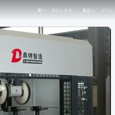
家へ
わたしたち に つい て
製品
イベン