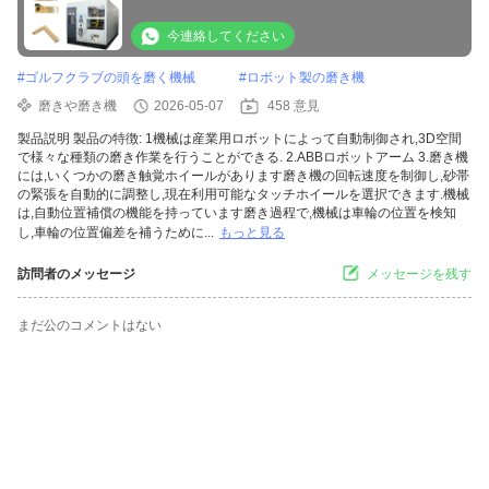
今連絡してください
#
ゴルフクラブの頭を磨く機械
#
ロボット製の磨き機
磨きや磨き機
2026-05-07
458 意見
製品説明 製品の特徴: 1機械は産業用ロボットによって自動制御され,3D空間
で様々な種類の磨き作業を行うことができる. 2.ABBロボットアーム 3.磨き機
には,いくつかの磨き触覚ホイールがあります磨き機の回転速度を制御し,砂帯
の緊張を自動的に調整し,現在利用可能なタッチホイールを選択できます.機械
は,自動位置補償の機能を持っています磨き過程で,機械は車輪の位置を検知
し,車輪の位置偏差を補うために...
もっと見る
訪問者のメッセージ
メッセージを残す
まだ公のコメントはない