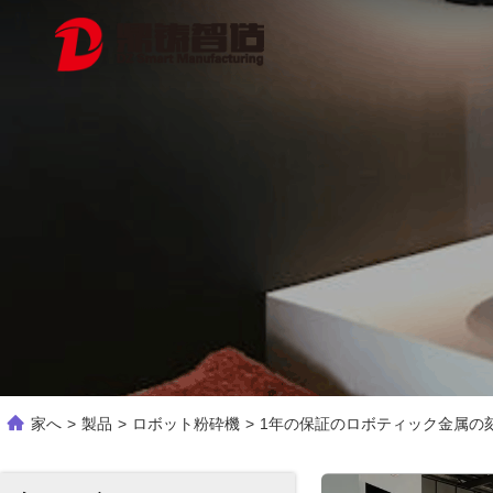
家へ
>
製品
>
ロボット粉砕機
>
1年の保証のロボティック金属の