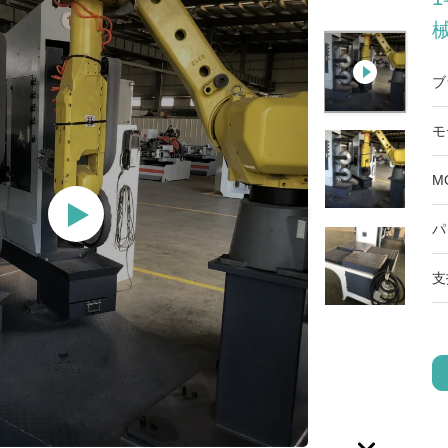
ブ
モ
M
パ
支