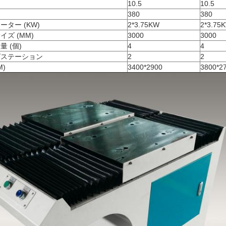
10.5
10.5
380
380
ター (KW)
2*3.75KW
2*3.75
ズ (MM)
3000
3000
 (個)
4
4
グステーション
2
2
M)
3400*2900
3800*2