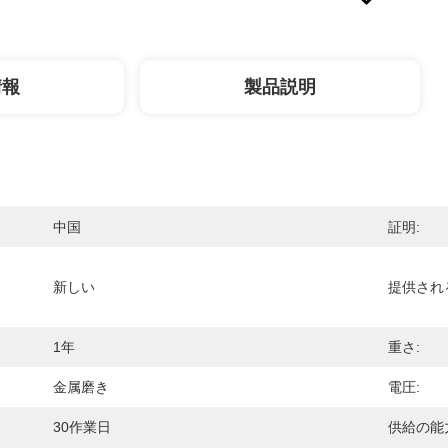
情報
製品説明
中国
証明:
新しい
提供され
1年
重さ:
金属磨き
電圧:
30作業日
供給の能