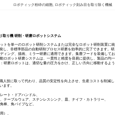
ロボティック粉砕の細胞
, 
ロボティック刻み目を取り除く機械
バリ取り機 研削・研磨ロボットシステム
ロボットを単一のロボット研削システムまたは完全なロボット研削装置に
発し、非標準部品の自動研削プロセス研磨を効率的に完了できます。研
サンディング、描画、ミラー研磨に適用できます。集塵フードを装備して
：自動ロボット研磨システムは、一貫性と精度を容易に提供し、製品の均
短縮：研磨ロボットは、適切な量の圧力をかけ、正しい方向に移動するよ
職人技に取って代わり、品質の安定性を向上させ、生産コストを削減し
います。
プレート・ドアハンドル、
食器、テーブルウェア、ステンレスシンク、皿、ナイフ・カトラリー、
、角棒、角パイプなど。
ル用）、