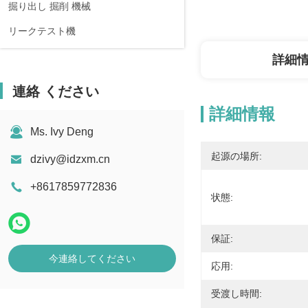
掘り出し 掘削 機械
リークテスト機
詳細
連絡 ください
詳細情報
Ms. Ivy Deng
起源の場所:
dzivy@idzxm.cn
+8617859772836
状態:
保証:
今連絡してください
応用:
受渡し時間: