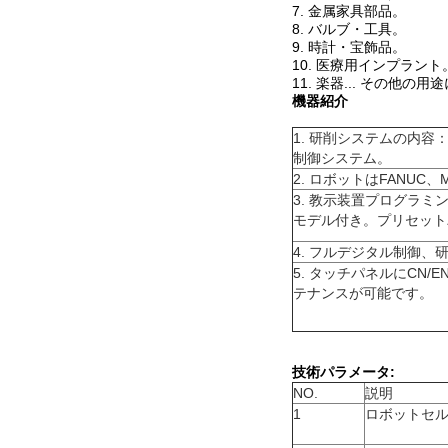
7. 金属家具部品。
8. バルブ・工具。
9. 時計・宝飾品。
10. 医療用インプラント
11. 楽器... その
機器紹介
1. 研削システムの内
制御システム。
2. ロボットはFANU
3. 教示装置プログラ
モデル付き。プリセット
4. フルデジタル制御
5. タッチパネルにC
テナンスが可能です。
技術パラメータ:
NO.
説明
1
ロボットセ