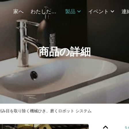
家へ
わたしたち に つい て
製品
イベント
商品の詳細
刻み目を取り除く機械ひき、磨くロボット システム