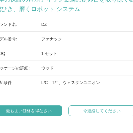
械ひき、磨くロボット システム
ランド名:
DZ
デル番号:
ファナック
OQ:
1 セット
ッケージの詳細:
ウッド
払条件:
L/C、T/T、ウェスタンユニオン
最もよい価格を得なさい
今連絡してください