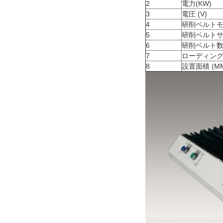
2
電力(KW)
3
電圧 (V)
4
研削ベルトモー
5
研削ベルトサイ
6
研削ベルト数量
7
ローディン
8
設置面積 (M