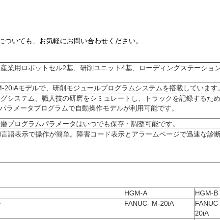
。
他の用途についても、お気軽にお問い合わせください。
容：産業用ロボットセル2基、研削ユニット4基、ローディングステーション
C、M-20iAモデルで、研削モジュールプログラムシステムを搭載しています
ミングシステム、職人技の研磨をシミュレートし、トラックを記録するた
パラメータプログラムで自動操作モデルが利用可能です。
、研磨プログラムパラメータはいつでも保存・調整可能です。
N/EN言語表示で操作が簡単。障害コード表示とアラームページで迅速な診
HGM-A
HGM-B
ル
FANUC- M-20iA
FANUC
20iA