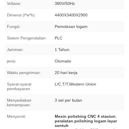
Voltase:
380V/50Hz
Dimensi (l*w*h):
4400X3400X2900
Fungsi:
Pemolesan logam
Sistem Pengendalian:
PLC
Jaminan:
1 Tahun
jenis:
Otomatis
Waktu pengiriman:
20 hari kerja
Syarat-syarat
L/C,T/T,Western Union
pembayaran:
Menyediakan
3 set per bulan
kemampuan:
Menyoroti:
Mesin polishing CNC 4 stasiun
,
peralatan polishing logam layar
sentuh