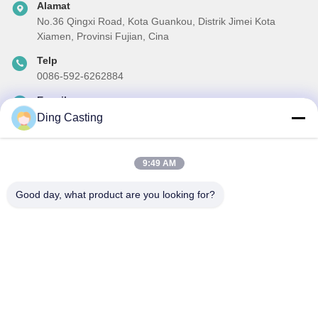
Alamat
No.36 Qingxi Road, Kota Guankou, Distrik Jimei Kota
Xiamen, Provinsi Fujian, Cina
Telp
0086-592-6262884
E-mail
dzivy@idzxm.cn
Ding Casting
9:49 AM
Surat Kabar Kami
Good day, what product are you looking for?
Langganan buletin kami untuk diskon dan banyak lagi.