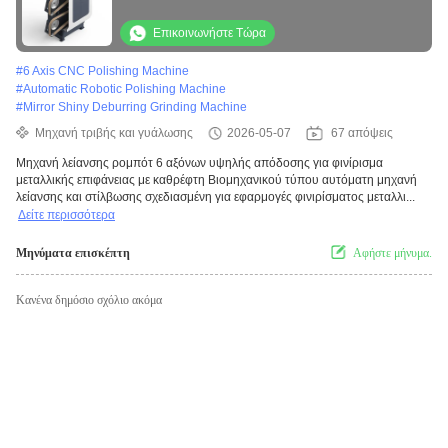
Αυτοματοποιημένο Μηχανικό Λούστρωσης
Μεταλλικών
Επικοινωνήστε Τώρα
#
6 Axis CNC Polishing Machine
#
Automatic Robotic Polishing Machine
#
Mirror Shiny Deburring Grinding Machine
Μηχανή τριβής και γυάλωσης
2026-05-07
67 απόψεις
Μηχανή λείανσης ρομπότ 6 αξόνων υψηλής απόδοσης για φινίρισμα
μεταλλικής επιφάνειας με καθρέφτη Βιομηχανικού τύπου αυτόματη μηχανή
λείανσης και στίλβωσης σχεδιασμένη για εφαρμογές φινιρίσματος μεταλλι...
Δείτε περισσότερα
Μηνύματα επισκέπτη
Αφήστε μήνυμα.
Κανένα δημόσιο σχόλιο ακόμα