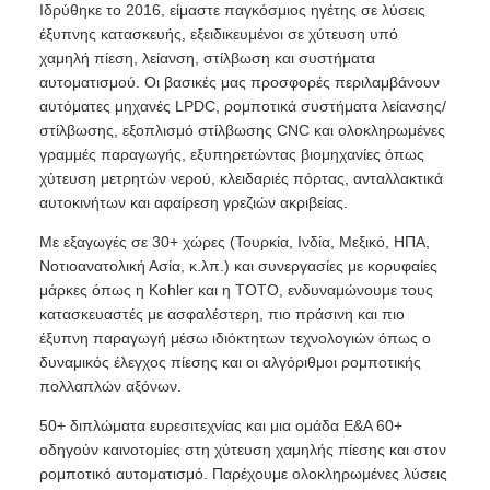
Ιδρύθηκε το 2016, είμαστε παγκόσμιος ηγέτης σε λύσεις
έξυπνης κατασκευής, εξειδικευμένοι σε χύτευση υπό
χαμηλή πίεση, λείανση, στίλβωση και συστήματα
αυτοματισμού. Οι βασικές μας προσφορές περιλαμβάνουν
αυτόματες μηχανές LPDC, ρομποτικά συστήματα λείανσης/
στίλβωσης, εξοπλισμό στίλβωσης CNC και ολοκληρωμένες
γραμμές παραγωγής, εξυπηρετώντας βιομηχανίες όπως
χύτευση μετρητών νερού, κλειδαριές πόρτας, ανταλλακτικά
αυτοκινήτων και αφαίρεση γρεζιών ακριβείας.
Με εξαγωγές σε 30+ χώρες (Τουρκία, Ινδία, Μεξικό, ΗΠΑ,
Νοτιοανατολική Ασία, κ.λπ.) και συνεργασίες με κορυφαίες
μάρκες όπως η Kohler και η TOTO, ενδυναμώνουμε τους
κατασκευαστές με ασφαλέστερη, πιο πράσινη και πιο
έξυπνη παραγωγή μέσω ιδιόκτητων τεχνολογιών όπως ο
δυναμικός έλεγχος πίεσης και οι αλγόριθμοι ρομποτικής
πολλαπλών αξόνων.
50+ διπλώματα ευρεσιτεχνίας και μια ομάδα Ε&Α 60+
οδηγούν καινοτομίες στη χύτευση χαμηλής πίεσης και στον
ρομποτικό αυτοματισμό. Παρέχουμε ολοκληρωμένες λύσεις