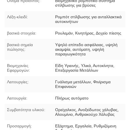
Όνομα προϊόντος:
Βιομηχανικό ρομποτικό σύστημα
στίλβωσης για βρύσες
Λέξη-κλειδί:
Ρομπότ στίλβωσης για ανταλλακτικά
αυτοκινήτων
βασικά στοιχεία:
Ρουλεμάν, Κινητήρας, Δοχείο πίεσης
βασικά σημεία
Υψηλό επίπεδο ασφάλειας, υψηλή
πώλησης:
ακαμψία, αυτόματη, υψηλή
παραγωγικότητα
Βιομηχανίες
Είδη Υγιεινής, Υλικά, Αυτοκίνητα,
Εφαρμογών:
Επεξεργασία Μετάλλων
Λειτουργίες:
Γυάλισμα μετάλλων, Φινίρισμα
Επιφανειών
Λειτουργία:
Πλήρως αυτόματο
Συμβατότητα υλικού:
Ορείχαλκος, Ανοξείδωτος χάλυβας,
Αλουμίνιο, Ανθρακούχο Χάλυβας
Προσαρμογή:
Εξάρτημα, Εργαλεία, Ρυθμιζόμενη