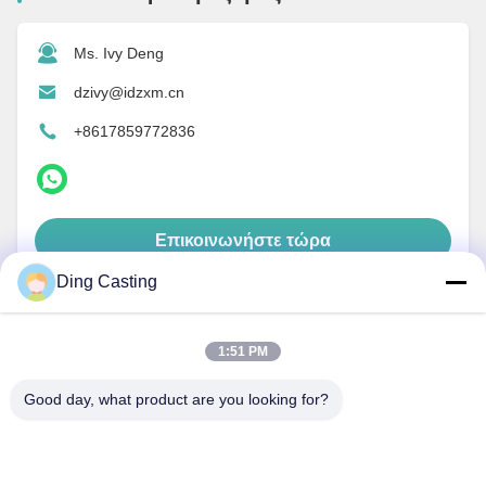
Ms. Ivy Deng
dzivy@idzxm.cn
+8617859772836
Επικοινωνήστε τώρα
Ding Casting
1:51 PM
Σχετικά Προϊόντα
Good day, what product are you looking for?