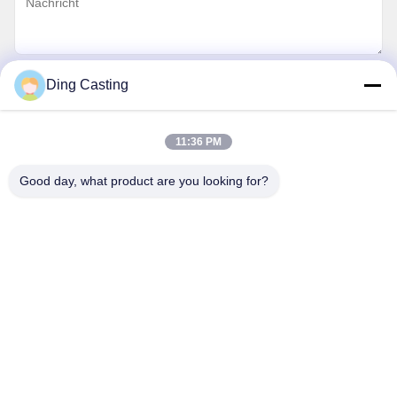
Ding Casting
E-Mail Senden
11:36 PM
Datenschutzrichtlinie
|
Sitemap
| China gut Qualität Poliermaschine CNC
Lieferant. Urheberrecht © 2019-2026 Xiamen DingZhu Intelligent Equipment
Good day, what product are you looking for?
Co.,Ltd - Alle. Alle Rechte vorbehalten.