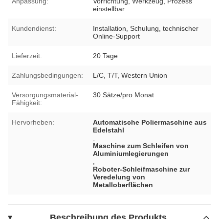
Anpassung:
Vorrichtung, Werkzeug, Prozess
einstellbar
Kundendienst:
Installation, Schulung, technischer
Online-Support
Lieferzeit:
20 Tage
Zahlungsbedingungen:
L/C, T/T, Western Union
Versorgungsmaterial-
30 Sätze/pro Monat
Fähigkeit:
Hervorheben:
Automatische Poliermaschine aus
Edelstahl
,
Maschine zum Schleifen von
Aluminiumlegierungen
,
Roboter-Schleifmaschine zur
Veredelung von
Metalloberflächen
Beschreibung des Produkts