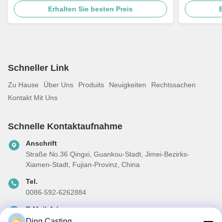
Messingarmaturen, Türgriffe
Poliermasc
Erhalten Sie besten Preis
Schneller Link
Zu Hause
Über Uns
Produits
Neuigkeiten
Rechtssachen
Kontakt Mit Uns
Schnelle Kontaktaufnahme
Anschrift
Straße No.36 Qingxi, Guankou-Stadt, Jimei-Bezirks-
Xiamen-Stadt, Fujian-Provinz, China
Tel.
0086-592-6262884
E-Mail-Adresse
dzivy@idzxm.cn
Ding Casting