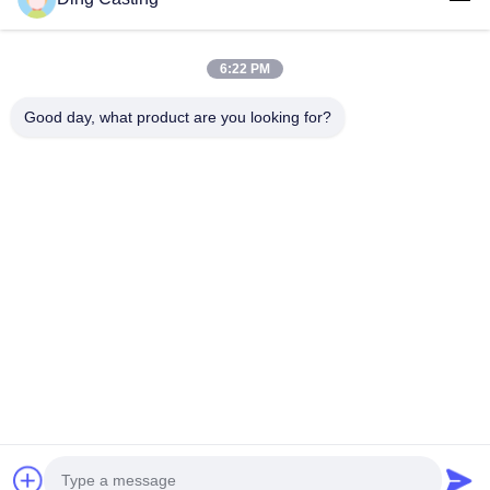
6:22 PM
Unser Newsletter
Good day, what product are you looking for?
Abonnieren Sie unseren Newsletter für Rabatte und mehr.
E-Mail Senden
Datenschutzrichtlinie
|
Sitemap
| China gut Qualität Poliermaschine CNC
Lieferant. Urheberrecht © 2019-2026 Xiamen DingZhu Intelligent Equipment
Co.,Ltd - Alle. Alle Rechte vorbehalten.