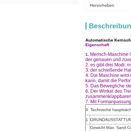
Hervorheben:
Beschreibun
Automatische Kernsch
Eigenschaft
Mensch-Maschine-Sc
1.
der genauen und zuver
2. es gibt drei Modi: 
3. der schießende Haf
4. Die Maschine wird 
kann, damit die Perf
5. Das Bewegliche ste
6. Der Winkel des Tre
zusammenklappbaren K
7. Mit Formanpassung
II: Technische hauptsäch
1
GRUNDAUSSTATTU
Gewicht Max. Sand C