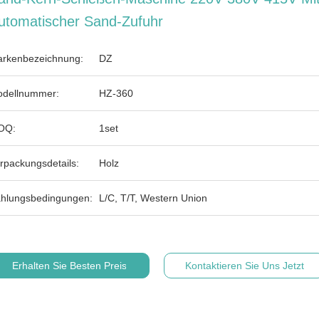
utomatischer Sand-Zufuhr
rkenbezeichnung:
DZ
dellnummer:
HZ-360
OQ:
1set
rpackungsdetails:
Holz
hlungsbedingungen:
L/C, T/T, Western Union
Erhalten Sie Besten Preis
Kontaktieren Sie Uns Jetzt