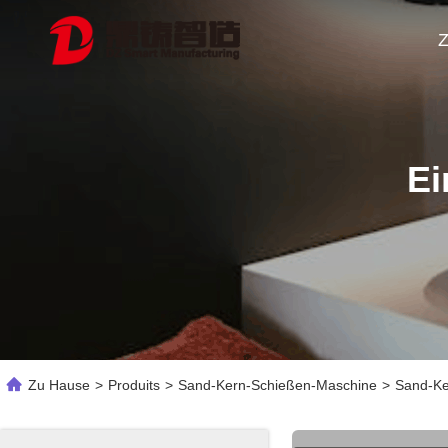
Z
Ei
Zu Hause
>
Produits
>
Sand-Kern-Schießen-Maschine
>
Sand-Ke