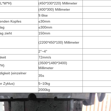
(L*W*H)
(450*330*220) Millimeter
(400*300) Millimeter
9.6kw
enden Kopfes
≤30mm
lag
≤300mm
ag zieht
150mm
(2200*450*100) Millimeter
2°~4°
keit
72mm/s
(3500*1480*3400)
*H)
Millimeter
gkeit (einzelner
35s
er Zyklus)
5~10kg
2000kg