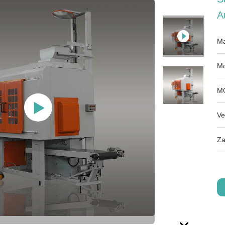
A
Ma
Mo
M
Ve
Za