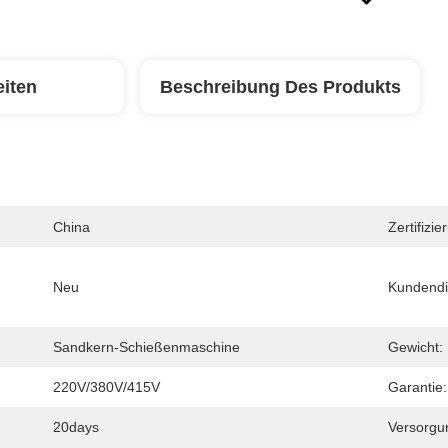
eiten
Beschreibung Des Produkts
China
Zertifizie
Neu
Kundendi
Sandkern-Schießenmaschine
Gewicht:
220V/380V/415V
Garantie:
20days
Versorgun