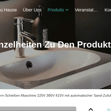
u Hause
Über Uns
Produits
Veranstaltungen
nzelheiten Zu Den Produk
rn-Schießen-Maschine 220V 380V 415V mit automatischer Sand-Zufu
S