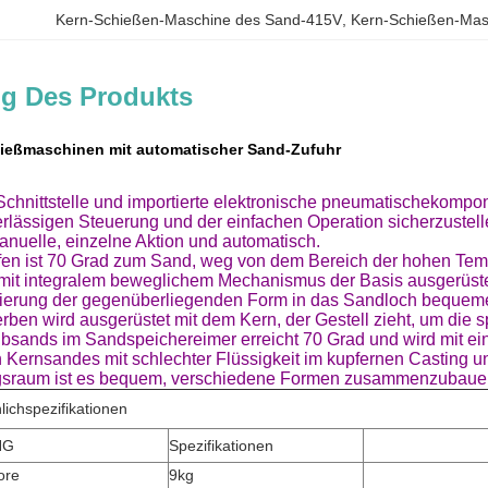
Kern-Schießen-Maschine des Sand-415V
, 
Kern-Schießen-Mas
g Des Produkts
ießmaschinen mit automatischer Sand-Zufuhr
hnittstelle und importierte elektronische pneumatischekompon
lässigen Steuerung und der einfachen Operation sicherzustell
manuelle, einzelne Aktion und automatisch.
en ist 70 Grad zum Sand, weg von dem Bereich der hohen Temper
mit integralem beweglichem Mechanismus der Basis ausgerüstet
orierung der gegenüberliegenden Form in das Sandloch bequem
rben wird ausgerüstet mit dem Kern, der Gestell zieht, um die 
ibsands im Sandspeichereimer erreicht 70 Grad und wird mit ei
ernsandes mit schlechter Flüssigkeit im kupfernen Casting un
sraum ist es bequem, verschiedene Formen zusammenzubauen u
lichspezifikationen
NG
Spezifikationen
ore
9kg