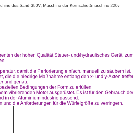
chine des Sand-380V
, 
Maschine der Kernschießmaschine 220v
enten der hohen Qualität Steuer- und/hydraulisches Gerät, zu
en.
atur, damit die Perforierung einfach, manuell zu säubern ist.
, die die niedrige Maßnahme entlang den x- und y-Äxten treffe
er und genau.
speziellen Bedingungen der Form zu erfüllen.
nem vibrierenden Motor ausgerüstet. Es ist für den Gebrauch de
d in der Aluminiumindustrie passend.
nd die Anforderungen für die Würfelgröße zu verringern.