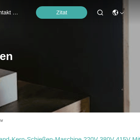
Zitat
Kontakt Mit Uns
ten
hr
and-Kern-Schießen-Maschine 220V 380V 415V Mi