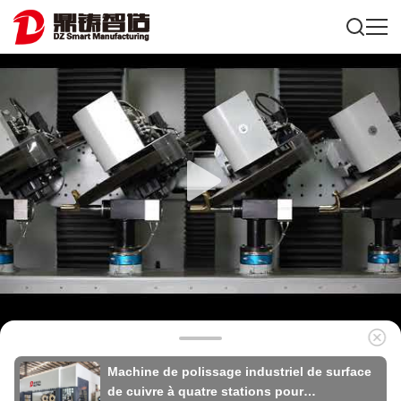
Machine de polissage industriel de surface
de cuivre à quatre stations pour