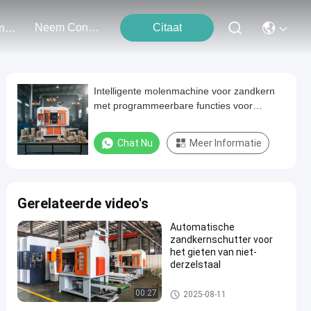
Neem Contact Met Ons Op
Citaat
Evenementen
Intelligente molenmachine voor zandkern
met programmeerbare functies voor
metaalbewerkingsinstallaties
Chat Nu
Meer Informatie
Gerelateerde video's
Automatische
zandkernschutter voor
het gieten van niet-
derzelstaal
Zandkern die Machine schiet
00:27
2025-08-11