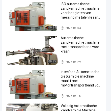
ISO automatische
zandkernschietmachine
voor het gieten van
messing metalen kraan
gieterijen
Zandkern die Machine schiet
00:34
2025-06-04
Automatische
zandkernschietmachine
met transportband voor
kraan
Zandkern die Machine schiet
00:35
2025-05-29
Interface Automatische
gietkern die machine
maakt met
motortransportband voor
kraan
Zandkern die Machine schiet
00:22
2025-05-16
Volledig Automatische
Zandkern die Machine