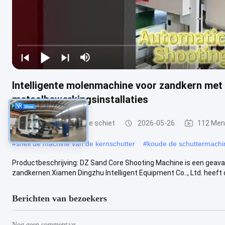
Intelligente molenmachine voor zandkern me
metaalbewerkingsinstallaties
Zandkern die Machine schiet
2026-05-26
112 Men
#
shell de machine van de kernschutter
#
koude de schuttermachi
Productbeschrijving: DZ Sand Core Shooting Machine is een geava
zandkernen.Xiamen Dingzhu Intelligent Equipment Co.., Ltd. heeft d
Berichten van bezoekers
Nog geen commentaar