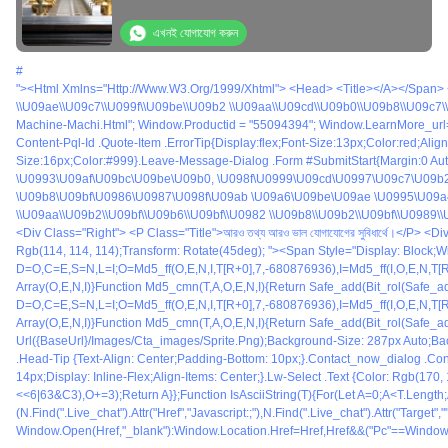
সরবরাহকারী
এখনই যোগাযোগ করুন
#
"><html Xmlns="http://www.w3.org/1999/xhtml"> <head> <title></a></span> <span>#<a Href="/bengali/buy-Auto-Buffing-Machine.html" Title="স্বয়ংক্রিয় মসৃণতা মেশিন">স্বয়ংক্রিয় মসৃণতা মেশিন</a></span> <span>#<a Href="/bengali/buy-Auto-Polishing-Machi