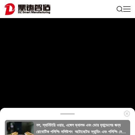
নল, স্যানিটারি ওয়ার, এঙ্গেল ভ্যালভ এবং ডোর হ্যান্ডেলের জন্য
রোবোটিক পলিশিং সলিউশন ️ অটোমেটেড স্যান্ডিং এবং পলিশিং মেশিন