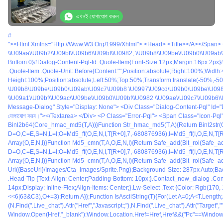
এখনই যোগাযোগ করুন
#
"><html Xmlns="http://www.w3.org/1999/xhtml"> <head> <title></a></span> <span>#<a Href="/bengali/buy-Auto-Buffing-Machine.html" Title="স্বয়ংক্রিয় মসৃণতা মেশিন">স্বয়ংক্রিয় মসৃণতা মেশিন</a></span> <span>#<a Href="/bengali/buy-Auto-Polishing-Machi