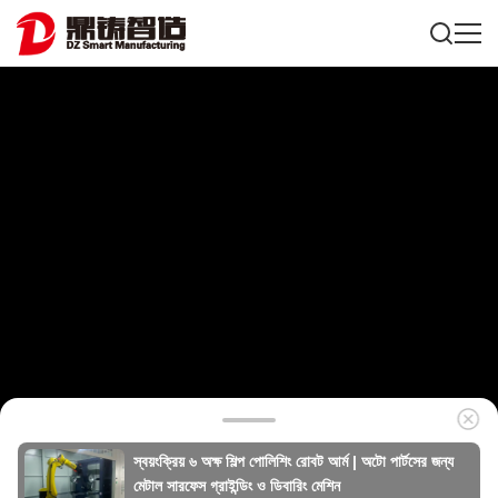
স্বয়ংক্রিয় ৬ অক্ষ শিল্প পোলিশিং রোবট আর্ম | অটো পার্টসের জন্য
মেটাল সারফেস গ্রাইন্ডিং ও ডিবারিং মেশিন