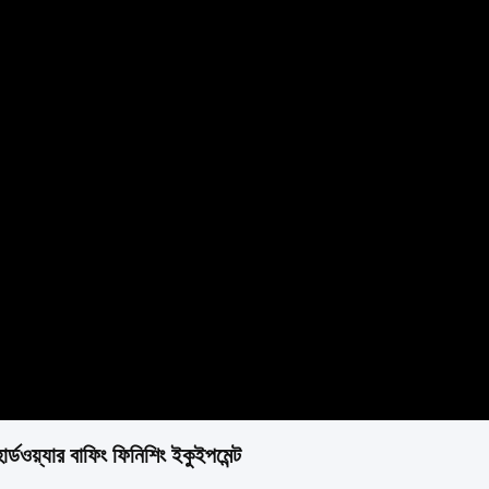
্ডওয়্যার বাফিং ফিনিশিং ইকুইপমেন্ট