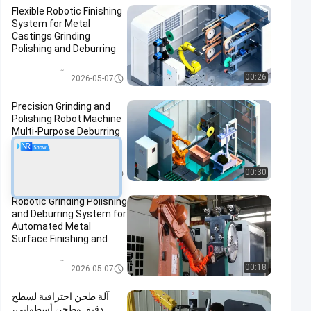
Flexible Robotic Finishing
System for Metal
Castings Grinding
Polishing and Deburring
Automation Solution
آلة طحن وبرقة
00:26
2026-05-07
Precision Grinding and
Polishing Robot Machine
Multi-Purpose Deburring
Machine for Hardware
Automotive Accessories
Manufacturing
آلة طحن وبرقة
00:30
2026-05-07
Robotic Grinding Polishing
and Deburring System for
Automated Metal
Surface Finishing and
Edge Preparation
آلة طحن وبرقة
00:18
2026-05-07
آلة طحن احترافية لسطح
دقيق وطحن أسطواني،