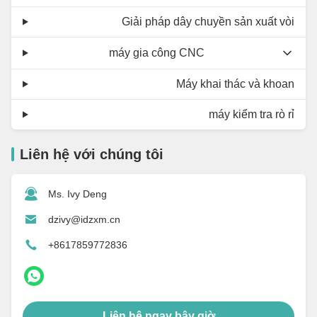
Giải pháp dây chuyền sản xuất vòi
máy gia công CNC
Máy khai thác và khoan
máy kiểm tra rò rỉ
Liên hệ với chúng tôi
Ms. Ivy Deng
dzivy@idzxm.cn
+8617859772836
Liên hệ ngay bây giờ