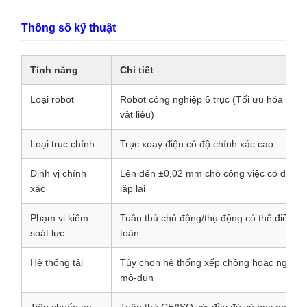
Thông số kỹ thuật
Tính năng
Chi tiết
Loại robot
Robot công nghiệp 6 trục (Tối ưu hóa cho v
vật liệu)
Loại trục chính
Trục xoay điện có độ chính xác cao
Định vị chính
Lên đến ±0,02 mm cho công việc có độ ch
xác
lặp lại
Phạm vi kiểm
Tuân thủ chủ động/thụ động có thể điều c
soát lực
toàn
Hệ thống tải
Tùy chọn hệ thống xếp chồng hoặc ngăn k
mô-đun
Tiêu chuẩn an
Tuân thủ CE/ISO với đầy đủ vỏ bọc an toà