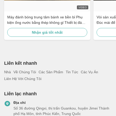
VIDEO
Máy đánh bóng trung tâm bánh xe bền bỉ Phụ
Vòi sản xuấ
kiện ống nước bằng thép không gỉ Thiết bị đánh
Đúc mài để 
bóng cho phụ tùng ô tô
Nhận giá tốt nhất
Liên kết nhanh
Nhà
Về Chúng Tôi
Các Sản Phẩm
Tin Tức
Các Vụ Án
Liên Hệ Với Chúng Tôi
Liên lạc nhanh
Địa chỉ
Số 36 đường Qingxi, thị trấn Guankou, huyện Jimei Thành
phố Hạ Môn, tỉnh Phúc Kiến, Trung Quốc