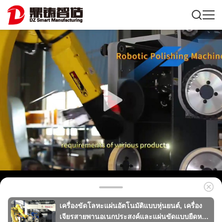
เครื่องขัดโลหะแผ่นอัตโนมัติแบบหุ่นยนต์, เครื่อง
เจียรสายพานอเนกประสงค์และแผ่นขัดแบบยืดหยุ่น